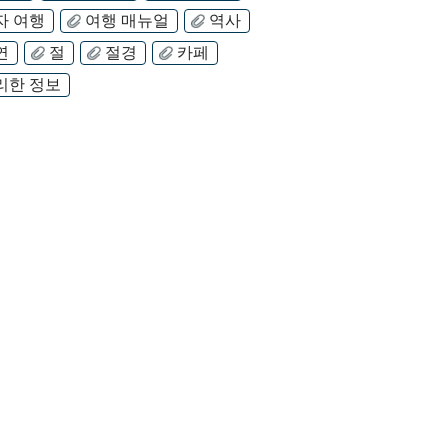
자 여행
여행 매뉴얼
역사
연
절
절경
카페
리한 정보