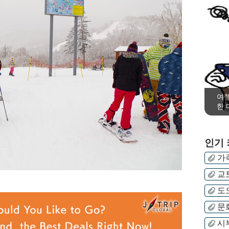
여행
한 
인기
가
교
도
문
시