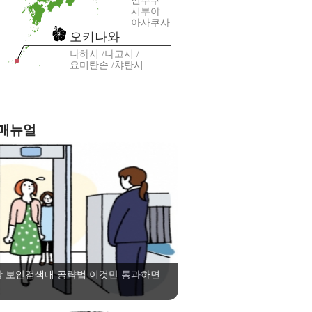
신주쿠
시부야
아사쿠사
오키나와
나하시
나고시
요미탄손
챠탄시
 매뉴얼
항 보안검색대 공략법 이것만 통과하면
!