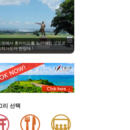
포로에서 홋카이도를 느끼려면 삿포로
지가오카 전망대 !
고리 선택