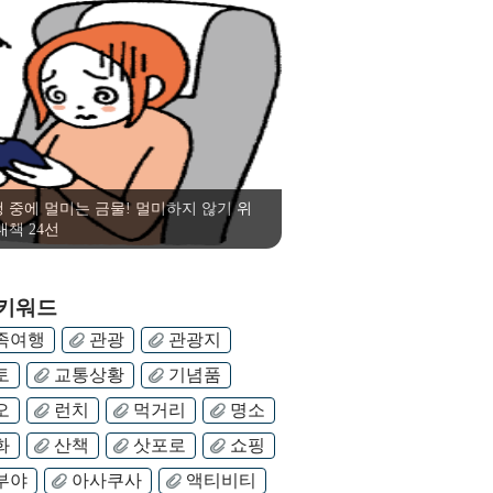
 중에 멀미는 금물! 멀미하지 않기 위
대책 24선
 키워드
족여행
관광
관광지
토
교통상황
기념품
오
런치
먹거리
명소
화
산책
삿포로
쇼핑
부야
아사쿠사
액티비티