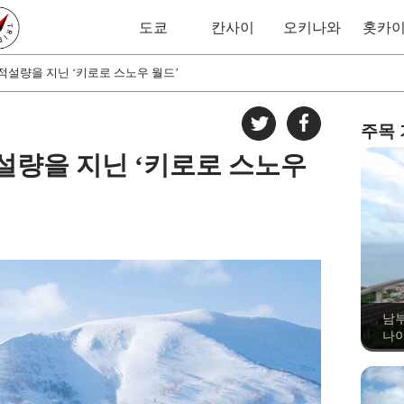
도쿄
칸사이
오키나와
홋카
적설량을 지닌 ‘키로로 스노우 월드’
주목
설량을 지닌 ‘키로로 스노우
남부
나이