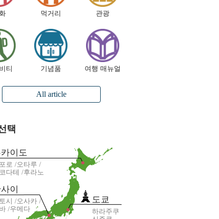
화
먹거리
관광
비티
기념품
여행 매뉴얼
All article
 선택
홋카이도
포로
오타루
코다테
후라노
칸사이
도쿄
토시
오사카
바
우메다
하라주쿠