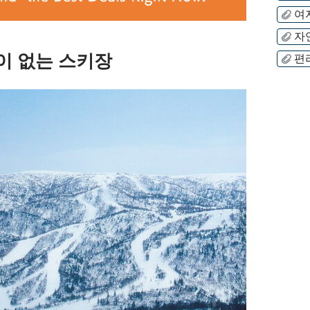
여
자
이 없는 스키장
편