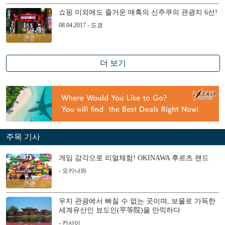
쇼핑 이외에도 즐거운 매혹의 신주쿠의 관광지 6선!
08.04.2017 - 도쿄
관광
더 보기
주목 기사
게임 감각으로 리얼체험! OKINAWA 후르츠 랜드
- 오키나와
관광
우지 관광에서 빠질 수 없는 곳이며, 보물로 가득한
세계유산인 뵤도인(平等院)을 만끽하다
- 칸사이