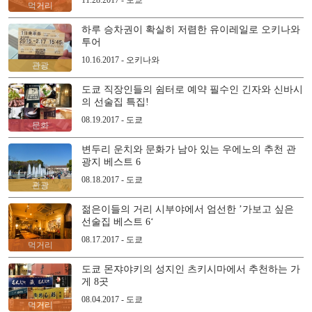
11.28.2017 - 도쿄
먹거리
하루 승차권이 확실히 저렴한 유이레일로 오키나와
투어
10.16.2017 - 오키나와
관광
도쿄 직장인들의 쉼터로 예약 필수인 긴자와 신바시
의 선술집 특집!
08.19.2017 - 도쿄
문화
변두리 운치와 문화가 남아 있는 우에노의 추천 관
광지 베스트 6
08.18.2017 - 도쿄
관광
젊은이들의 거리 시부야에서 엄선한 ’가보고 싶은
선술집 베스트 6‘
08.17.2017 - 도쿄
먹거리
도쿄 몬쟈야키의 성지인 츠키시마에서 추천하는 가
게 8곳
08.04.2017 - 도쿄
먹거리