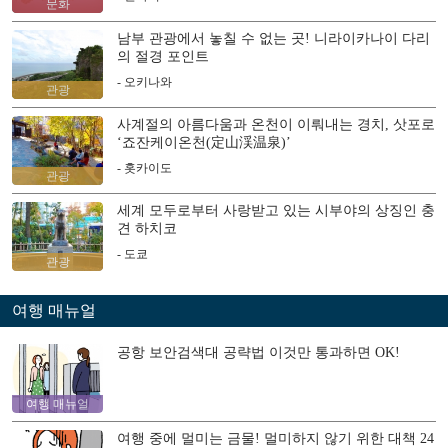
문화
남부 관광에서 놓칠 수 없는 곳! 니라이카나이 다리
의 절경 포인트
- 오키나와
관광
사계절의 아름다움과 온천이 이뤄내는 경치, 삿포로
‘죠잔케이온천(定山渓温泉)’
- 홋카이도
관광
세계 모두로부터 사랑받고 있는 시부야의 상징인 충
견 하치코
- 도쿄
관광
여행 매뉴얼
공항 보안검색대 공략법 이것만 통과하면 OK!
여행 매뉴얼
여행 중에 멀미는 금물! 멀미하지 않기 위한 대책 24