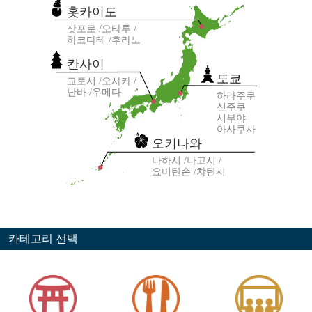
홋카이도
삿포로
오타루
하코다테
후라노
칸사이
도쿄
교토시
오사카
난바
우메다
하라주쿠
신주쿠
시부야
아사쿠사
오키나와
나하시
나고시
요미탄손
챠탄시
카테고리 선택