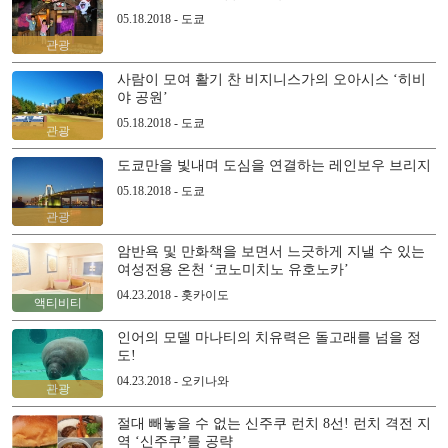
05.18.2018 - 도쿄
관광
사람이 모여 활기 찬 비지니스가의 오아시스 ‘히비
야 공원’
05.18.2018 - 도쿄
관광
도쿄만을 빛내며 도심을 연결하는 레인보우 브리지
05.18.2018 - 도쿄
관광
암반욕 및 만화책을 보면서 느긋하게 지낼 수 있는
여성전용 온천 ‘코노미치노 유호노카’
04.23.2018 - 홋카이도
액티비티
인어의 모델 마나티의 치유력은 돌고래를 넘을 정
도!
04.23.2018 - 오키나와
관광
절대 빼놓을 수 없는 신주쿠 런치 8선! 런치 격전 지
역 ‘신주쿠’를 공략