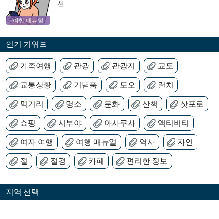
선
여행 매뉴얼
인기 키워드
가족여행
관광
관광지
교토
교통상황
기념품
도오
런치
먹거리
명소
문화
산책
삿포로
쇼핑
시부야
아사쿠사
액티비티
여자 여행
여행 매뉴얼
역사
자연
절
절경
카페
편리한 정보
지역 선택