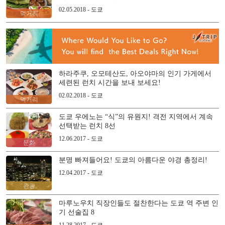
02.05.2018 - 도쿄
먹거리
하라주쿠, 오모테산도, 아오야마의 인기 가게에서
세련된 런치 시간을 보내 보세요!
02.02.2018 - 도쿄
먹거리
도쿄 우에노는 “식”의 유원지! 격전 지역에서 계속
선택받는 런치 8선
12.06.2017 - 도쿄
문화
분명 빠져들어요! 도쿄의 아름다운 야경 총정리!
12.04.2017 - 도쿄
관광
마루노우치 직장인들도 절찬한다는 도쿄 역 주변 인
기 선술집 8