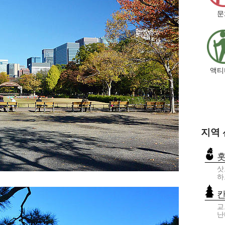
문
액티
지역
삿
하
교
난