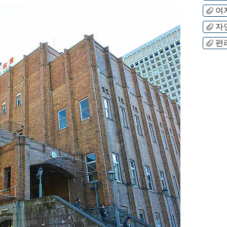
여
자
편