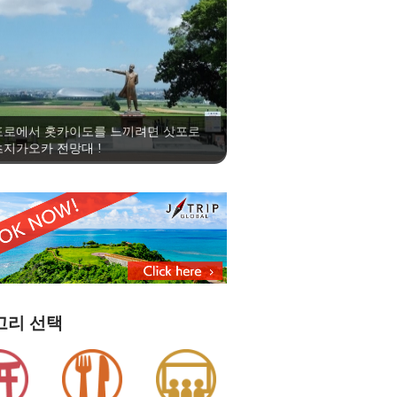
포로에서 홋카이도를 느끼려면 삿포로
지가오카 전망대 !
고리 선택