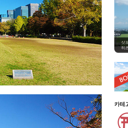
삿
히츠
카테