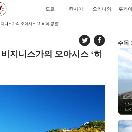
도쿄
칸사이
오키나와
홋카
비지니스가의 오아시스 ‘히비야 공원’
주목
 비지니스가의 오아시스 ‘히
남부
나이