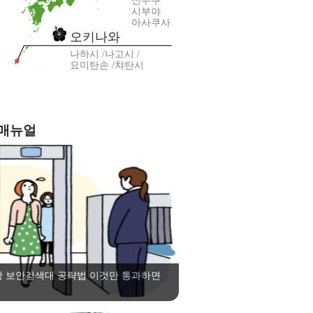
신주쿠
시부야
아사쿠사
오키나와
나하시
나고시
요미탄손
챠탄시
 매뉴얼
항 보안검색대 공략법 이것만 통과하면
!