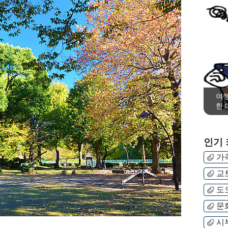
여행
한 
인기
가
교
도
문
시