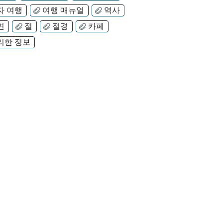
자 여행
여행 매뉴얼
역사
연
절
절경
카페
리한 정보