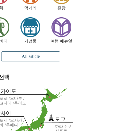
화
먹거리
관광
비티
기념품
여행 매뉴얼
All article
 선택
홋카이도
포로
오타루
코다테
후라노
칸사이
도쿄
토시
오사카
바
우메다
하라주쿠