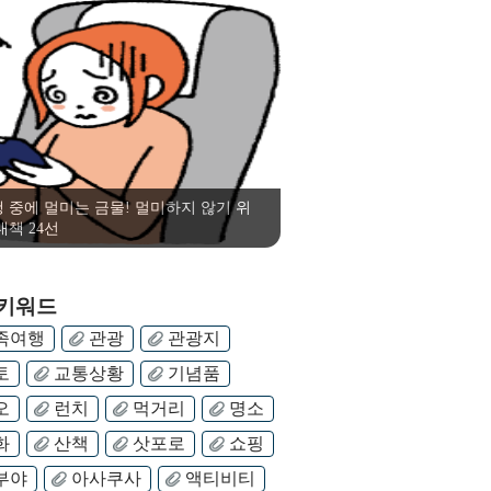
 중에 멀미는 금물! 멀미하지 않기 위
대책 24선
 키워드
족여행
관광
관광지
토
교통상황
기념품
오
런치
먹거리
명소
화
산책
삿포로
쇼핑
부야
아사쿠사
액티비티