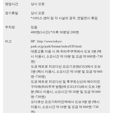
영업시간
상시 오픈
정기휴일
상시 오픈
*서비스 센터 및 각 시설의 경우, 연말연시 휴업
주차장
있음
400엔(1시간) *이후 30분당 200엔
비고
HP :
http://www.tokyo-
park.or.jp/park/format/index039.html
대중교통 이용 시 JR 하라주쿠역에서 도보 3분 (택
시 이용시, 소요시간 약 10분 및 요금 약 660엔~730
엔)
도쿄 메트로 치요다선 요요기코엔(C02)에서 도보
3분 (택시 이용시, 소요시간 약 10분 및 요금 약 660
엔~730엔)
도쿄 메트로 치요다선 및 후쿠토신선의 메이지진
구마에(하라주쿠 방향)역 (C03,F15)에서 도보 3분
분 (택시 이용시, 소요시간 약 10분 및 요금 약 660
엔~730엔)
오다큐선 요요기하치만역에서 도보 6분 분 (택시
이용시, 소요시간 약 10분 및 요금 약 660엔~730
엔)