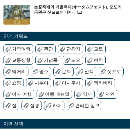
눈꽃축제와 가을축제(オータムフェスト), 오도리
공원은 삿포로의 테마 파크
관광
인기 키워드
가족여행
관광
관광지
교토
교통상황
기념품
도오
런치
먹거리
명소
문화
산책
삿포로
쇼핑
시부야
아사쿠사
액티비티
여자 여행
여행 매뉴얼
역사
자연
절
절경
카페
편리한 정보
지역 선택