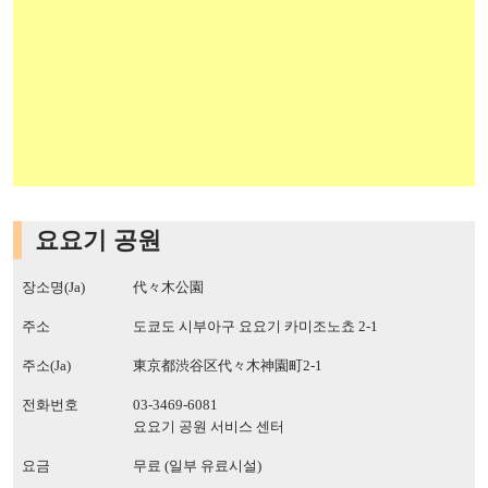
요요기 공원
장소명(Ja)
代々木公園
주소
도쿄도 시부아구 요요기 카미조노쵸 2-1
주소(Ja)
東京都渋谷区代々木神園町2-1
전화번호
03-3469-6081
요요기 공원 서비스 센터
요금
무료 (일부 유료시설)