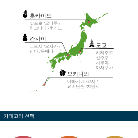
홋카이도
삿포로
오타루
하코다테
후라노
칸사이
도쿄
교토시
오사카
난바
우메다
하라주쿠
신주쿠
시부야
아사쿠사
오키나와
나하시
나고시
요미탄손
챠탄시
카테고리 선택