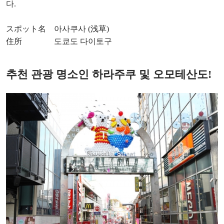
다.
スポット名 아사쿠사 (浅草)
住所 도쿄도 다이토구
추천 관광 명소인 하라주쿠 및 오모테산도!