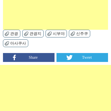
관광
관광지
시부야
신주쿠
아사쿠사
Share
Tweet