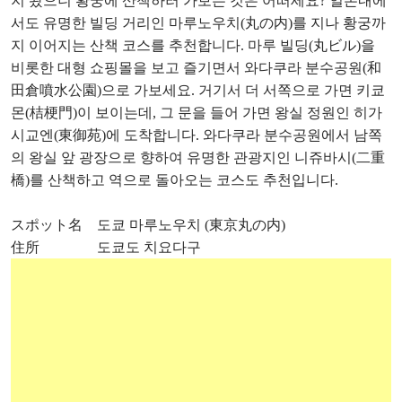
지 왔으니 황궁에 산책하러 가보는 것은 어떠세요? 일본내에
서도 유명한 빌딩 거리인 마루노우치(丸の内)를 지나 황궁까
지 이어지는 산책 코스를 추천합니다. 마루 빌딩(丸ビル)을
비롯한 대형 쇼핑몰을 보고 즐기면서 와다쿠라 분수공원(和
田倉噴水公園)으로 가보세요. 거기서 더 서쪽으로 가면 키쿄
몬(桔梗門)이 보이는데, 그 문을 들어 가면 왕실 정원인 히가
시교엔(東御苑)에 도착합니다. 와다쿠라 분수공원에서 남쪽
의 왕실 앞 광장으로 향하여 유명한 관광지인 니쥬바시(二重
橋)를 산책하고 역으로 돌아오는 코스도 추천입니다.
スポット名 도쿄 마루노우치 (東京丸の内)
住所 도쿄도 치요다구