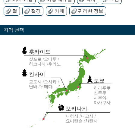
절
절경
카페
편리한 정보
지역 선택
홋카이도
삿포로
오타루
하코다테
후라노
칸사이
도쿄
교토시
오사카
난바
우메다
하라주쿠
신주쿠
시부야
아사쿠사
오키나와
나하시
나고시
요미탄손
챠탄시