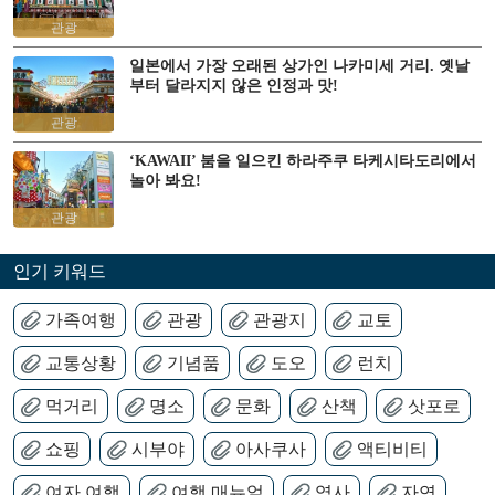
관광
일본에서 가장 오래된 상가인 나카미세 거리. 옛날
부터 달라지지 않은 인정과 맛!
관광
‘KAWAII’ 붐을 일으킨 하라주쿠 타케시타도리에서
놀아 봐요!
관광
인기 키워드
가족여행
관광
관광지
교토
교통상황
기념품
도오
런치
먹거리
명소
문화
산책
삿포로
쇼핑
시부야
아사쿠사
액티비티
여자 여행
여행 매뉴얼
역사
자연