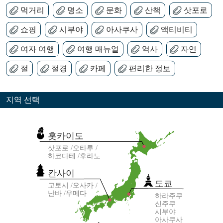
먹거리
명소
문화
산책
삿포로
쇼핑
시부야
아사쿠사
액티비티
여자 여행
여행 매뉴얼
역사
자연
절
절경
카페
편리한 정보
지역 선택
홋카이도
삿포로
오타루
하코다테
후라노
칸사이
도쿄
교토시
오사카
난바
우메다
하라주쿠
신주쿠
시부야
아사쿠사