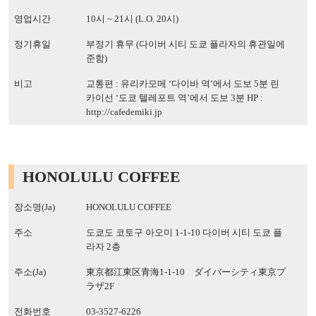
영업시간
10시 ~ 21시 (L.O. 20시)
정기휴일
부정기 휴무 (다이버 시티 도쿄 플라자의 휴관일에
준함)
비고
교통편 : 유리카모메 ‘다이바 역’에서 도보 5분 린
카이선 ‘도쿄 텔레포트 역’에서 도보 3분 HP :
http://cafedemiki.jp
HONOLULU COFFEE
장소명(Ja)
HONOLULU COFFEE
주소
도쿄도 코토구 아오미 1-1-10 다이버 시티 도쿄 플
라자 2층
주소(Ja)
東京都江東区青海1-1-10 ダイバーシティ東京プ
ラザ2F
전화번호
03-3527-6226