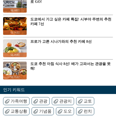
로 GO!
먹거리
도쿄에서 가고 싶은 카페 특집! 시부야 주변의 추천
카페 7선
먹거리
프로가 고른 시나가와의 추천 카페 8선
먹거리
도쿄 추천 아침 식사 8선! 배가 고파서는 관광을 못
해!
먹거리
인기 키워드
가족여행
관광
관광지
교토
교통상황
기념품
도오
런치