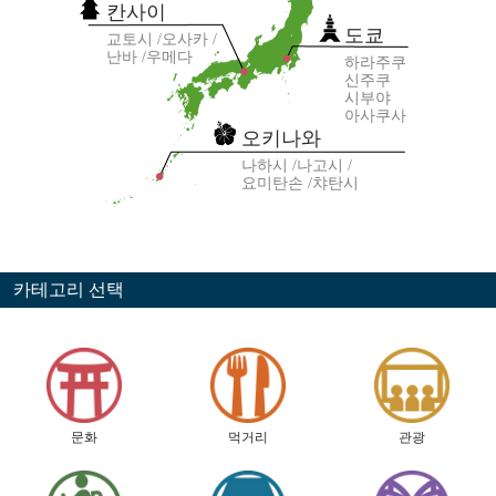
칸사이
도쿄
교토시
오사카
난바
우메다
하라주쿠
신주쿠
시부야
아사쿠사
오키나와
나하시
나고시
요미탄손
챠탄시
카테고리 선택
문화
먹거리
관광