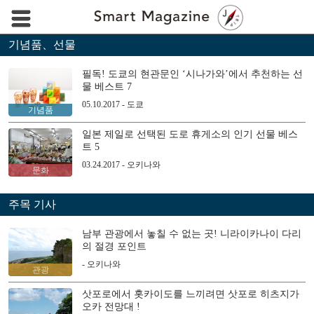
기념품、선물
필독! 도쿄의 현관문인 ‘시나가와’에서 추천하는 선
물 베스트 7
05.10.2017 - 도쿄
기념품
일본 제일로 선택된 도로 휴게소의 인기 선물 베스
트 5
03.24.2017 - 오키나와
문화
주목 기사
남부 관광에서 놓칠 수 없는 곳! 니라이카나이 다리
의 절경 포인트
- 오키나와
관광
삿포로에서 홋카이도를 느끼려면 삿포로 히츠지가
오카 전망대 !