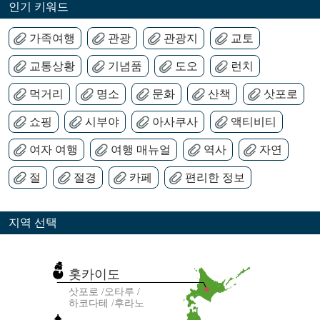
인기 키워드
가족여행
관광
관광지
교토
교통상황
기념품
도오
런치
먹거리
명소
문화
산책
삿포로
쇼핑
시부야
아사쿠사
액티비티
여자 여행
여행 매뉴얼
역사
자연
절
절경
카페
편리한 정보
지역 선택
홋카이도
삿포로
오타루
하코다테
후라노