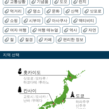
교통상황
기념품
도오
런치
먹거리
명소
문화
산책
삿포로
쇼핑
시부야
아사쿠사
액티비티
여자 여행
여행 매뉴얼
역사
자연
절
절경
카페
편리한 정보
지역 선택
홋카이도
삿포로
오타루
하코다테
후라노
칸사이
도쿄
교토시
오사카
난바
우메다
하라주쿠
신주쿠