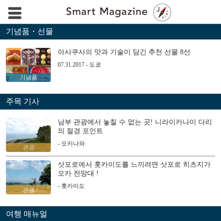
기념품・선물
아사쿠사의 맛과 기술이 담긴 추천 선물 8선
07.31.2017 - 도쿄
기념품
주목 기사
남부 관광에서 놓칠 수 없는 곳! 니라이카나이 다리
의 절경 포인트
- 오키나와
관광
삿포로에서 홋카이도를 느끼려면 삿포로 히츠지가
오카 전망대 !
- 홋카이도
관광
여행 매뉴얼