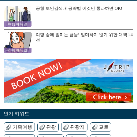
공항 보안검색대 공략법 이것만 통과하면 OK!
여행 매뉴얼
여행 중에 멀미는 금물! 멀미하지 않기 위한 대책 24
선
여행 매뉴얼
인기 키워드
가족여행
관광
관광지
교토