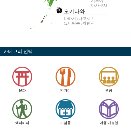
시부야
아사쿠사
오키나와
나하시
나고시
요미탄손
챠탄시
카테고리 선택
문화
먹거리
관광
액티비티
기념품
여행 매뉴얼