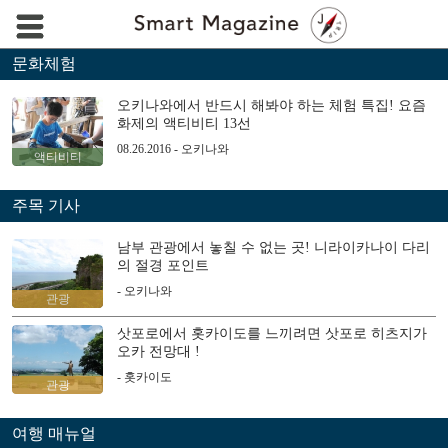
문화체험
오키나와에서 반드시 해봐야 하는 체험 특집! 요즘
화제의 액티비티 13선
08.26.2016 - 오키나와
액티비티
주목 기사
남부 관광에서 놓칠 수 없는 곳! 니라이카나이 다리
의 절경 포인트
- 오키나와
관광
삿포로에서 홋카이도를 느끼려면 삿포로 히츠지가
오카 전망대 !
- 홋카이도
관광
여행 매뉴얼