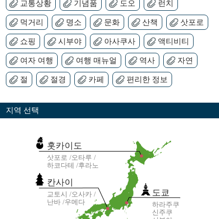
교통상황
기념품
도오
런치
먹거리
명소
문화
산책
삿포로
쇼핑
시부야
아사쿠사
액티비티
여자 여행
여행 매뉴얼
역사
자연
절
절경
카페
편리한 정보
지역 선택
홋카이도
삿포로
오타루
하코다테
후라노
칸사이
도쿄
교토시
오사카
난바
우메다
하라주쿠
신주쿠