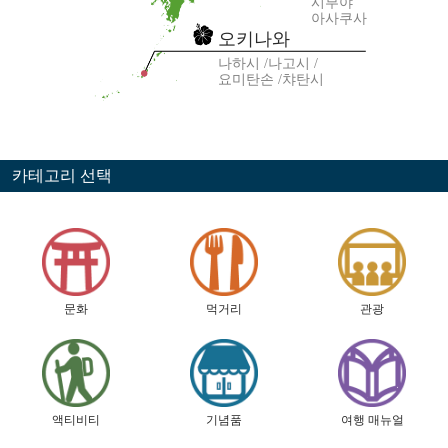
시부야
아사쿠사
오키나와
나하시
나고시
요미탄손
챠탄시
카테고리 선택
문화
먹거리
관광
액티비티
기념품
여행 매뉴얼