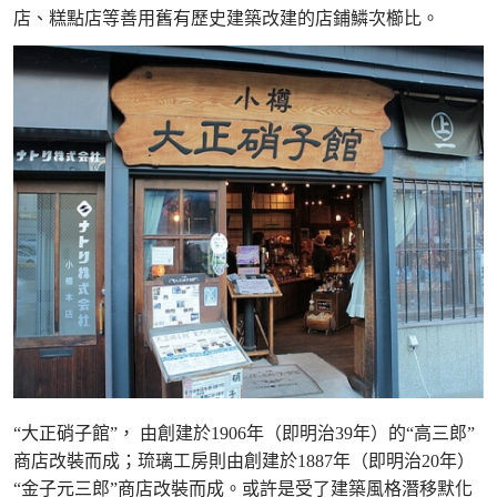
店、糕點店等善用舊有歷史建築改建的店鋪鱗次櫛比。
“大正硝子館”， 由創建於1906年（即明治39年）的“高三郎”
商店改裝而成；琉璃工房則由創建於1887年（即明治20年）
“金子元三郎”商店改裝而成。或許是受了建築風格潛移默化