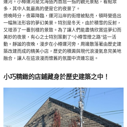
運河。小樽運河是北海道內首屈一指的觀光景點，看點眾
多，其中人氣最高的便是它的夜景了。
傍晚時分，夜幕降臨，運河沿岸的街燈被點亮，頓時營造出
一幅無法形容的夢幻美景。特別是冬天，由於積雪的反射，
又增添了一番別樣的景致。為了讓人們能盡情欣賞這夢幻而
美妙的夜景，有心之士特別策劃了“小樽雪燈之路”這一活
動。靜謐的夜晚，漫步在小樽運河旁，周邊散落著由歷史建
築改建而成的精美小店，歷史的積澱與現代浪漫氣息完美地
融合，讓人在這浪漫而懷舊的氛圍中流連忘返。
小巧精緻的店鋪藏身於歷史建築之中！