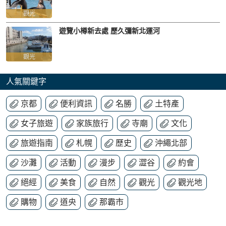
觀光
遊覽小樽新去處 歷久彌新北運河
觀光
人氣關鍵字
京都
便利資訊
名勝
土特產
女子旅遊
家族旅行
寺廟
文化
旅遊指南
札幌
歷史
沖繩北部
沙灘
活動
漫步
澀谷
約會
絕經
美食
自然
觀光
觀光地
購物
道央
那霸市