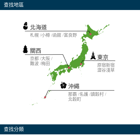
查找地區
北海道
札幌
小樽
函館
富良野
關西
東京
京都
大阪
難波
梅田
原宿
新宿
澀谷
淺草
沖繩
那霸
名護
讀穀村
北穀町
查找分類