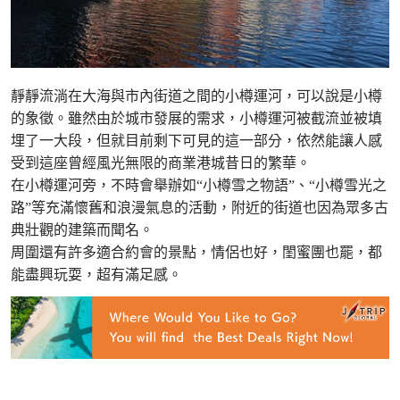
靜靜流淌在大海與市內街道之間的小樽運河，可以說是小樽
的象徵。雖然由於城市發展的需求，小樽運河被截流並被填
埋了一大段，但就目前剩下可見的這一部分，依然能讓人感
受到這座曾經風光無限的商業港城昔日的繁華。
在小樽運河旁，不時會舉辦如“小樽雪之物語”、“小樽雪光之
路”等充滿懷舊和浪漫氣息的活動，附近的街道也因為眾多古
典壯觀的建築而聞名。
周圍還有許多適合約會的景點，情侶也好，閨蜜團也罷，都
能盡興玩耍，超有滿足感。