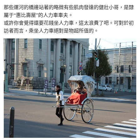
那些運河的橋邊站著的略微有些肌肉發達的健壯小哥，是隸
屬于“惠比壽屋”的人力車車夫。
或許你會覺得還要花錢坐人力車，這太浪費了吧。可對於初
訪者而言，乘坐人力車絕對是物超所值的。