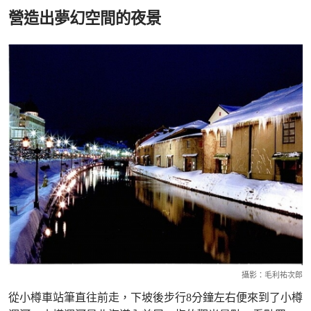
營造出夢幻空間的夜景
攝影：毛利祐次郎
從小樽車站筆直往前走，下坡後步行8分鐘左右便來到了小樽