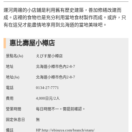
運河周邊的小店鋪是利用舊有歷史建築，善加修繕改建而
成。店裡的食物也是充分利用當地食材製作而成。或許，只
有在這兒才能盡情地享用到北海道的當地美味吧。
惠比壽屋小樽店
景點名(Ja)
えびす屋小樽店
地址
北海道小樽市色內2-8-7
地址(Ja)
北海道小樽市色内2-8-7
電話
0134-27-7771
費用
4,000日元/2人
營業時間
每日時間不一。需提前確認。
固定休息日
無
備註
HP:
http://ebisuya.com/branch/otaru/