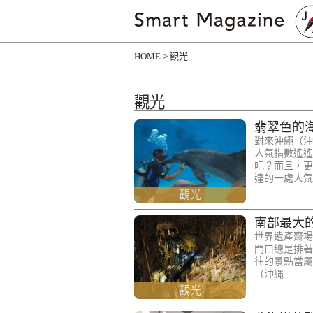
HOME
觀光
觀光
翡翠色的
對來沖繩（沖
人氣指數遙遙
吧？而且，更
達的一處人氣
觀光
南部最大
世界遺產齋場
門口總是排著
往的景點當屬
（沖縄…
觀光