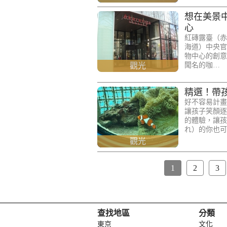
想在美景
心
紅磚露臺（赤
海道）中央官
物中心的創意
觀光
聞名的咖…
精選！帶
好不容易計畫
讓孩子笑顏逐
的體驗，讓孩
れ）的你也可
觀光
1
2
3
查找地區
分類
東京
文化