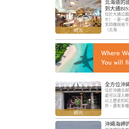
北海道的
到大通BIS
位於大通公園
セ），是一處
至四樓與地下
觀光
（北海…
全方位沖
位於沖繩北部
處可以深入瞭
以上歷史的紅
外，還有多種
觀光
沖繩海岬