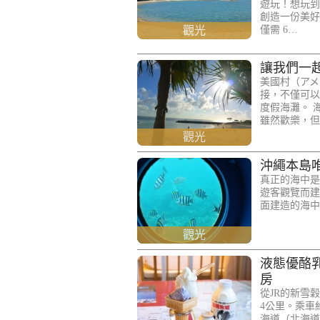
遊玩！想玩到
創造一份美好
觀光
僅需 6…
讓我們一
美國村（アメ
接，不僅可以
度假海灘。 
雖然歡樂，但
觀光
沖繩本島
真正的海中是
遊客觀覽而建造
面建造的海中
觀光
液態優酪
房
從JR的新雪
4公里。乘車
海道（北海道