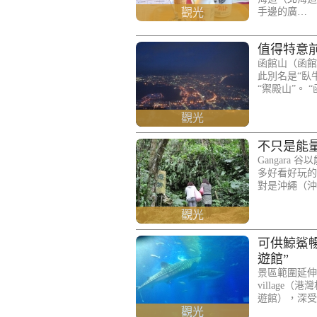
觀光
手邊的廣…
值得特意
函館山（函館
此別名是“臥
“禦殿山”。
觀光
不只是能量
Gangara
多好看好玩的
對是沖繩（沖
觀光
可供鯨鯊
遊館”
景區範圍延伸
villag
遊館），深受
觀光