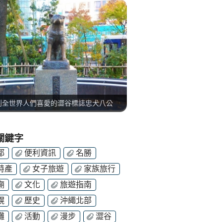
到全世界人們喜愛的澀谷標誌忠犬八公
關鍵字
都
便利資訊
名勝
特產
女子旅遊
家族旅行
廟
文化
旅遊指南
幌
歷史
沖繩北部
灘
活動
漫步
澀谷