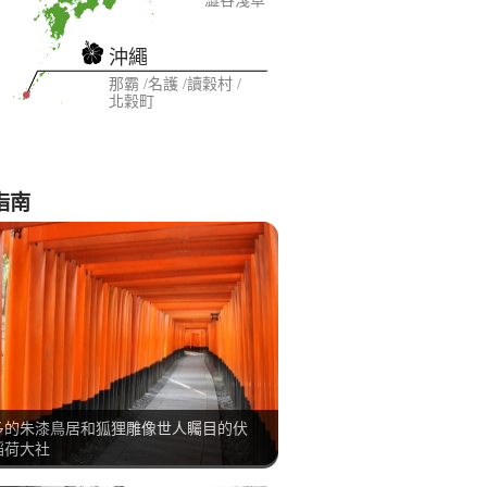
澀谷
淺草
沖繩
那霸
名護
讀穀村
北穀町
指南
多的朱漆鳥居和狐狸雕像世人矚目的伏
稻荷大社