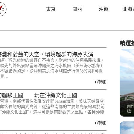
東京
關西
沖繩
北海
精選
海灘和蔚藍的天空，環境超群的海豚表演
縄）觀光旅遊的遊客自不待言，對當地的沖繩縣民來說，
領先的外出景點當屬沖繩美之海水族館（美ら海水族館）
不容錯過的是，從沖繩美之海水族館步行僅5分鐘即可抵
景…
(沖繩)
的體驗王國——玩在沖繩文化王國
禦嶽、南部代表性海灘安座間Sansan海灘、美味天婦羅店
南
顧客長龍的奧武島等，從這些南部的主要觀光景點易於前
橋（
“沖繩文化王國”，這裡可謂是南部觀光之重點。各種沖繩
(沖繩)