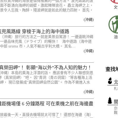
去欣賞沖繩的海景是值得推薦的一個方法。 波光粼粼的波
面不斷湧向海岬的峭壁，激起陣陣浪花。 矗立海岬之上，
文
景令人忘我、陶醉。殘波岬就是如此的魅力四射。 首先，
(沖繩)
氣兜風路線 穿梭于海上的海中道路
（沖縄）旅行的方法之一就是美景自駕游！ 一邊遠眺沖繩
活
一邊品味兜風（ドライブ）的暢快！ 海中道路（海中道
部 uruma 市，人氣不輸古宇利大橋。 其名…
(沖繩)
真榮田岬”！ 彰顯“海以外”不為人知的魅力！
查找
沖縄）本島的美海上浮潛的話， 應該會有不少人聯想到恩
岬（真栄田岬）”吧。 因“青洞（青の洞窟）”等各種海上活
岬， 現已發展成“真榮田岬自然公園”。 作為不需進入水
札
(沖繩)
距機場僅 6 分鐘路程 可在乘機之前在海邊盡
京
難
旅最後一天，直接去機場就太可惜了！ 還想在海邊（海）