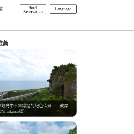
Hotel
道
Language
Reservation
English
한국어
繁体字
推薦
部觀光中不容錯過的絕色佳景——彼岸
Niraikanai橋）