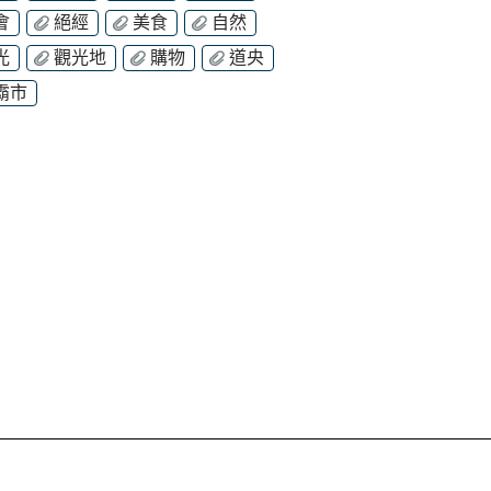
會
絕經
美食
自然
光
觀光地
購物
道央
霸市