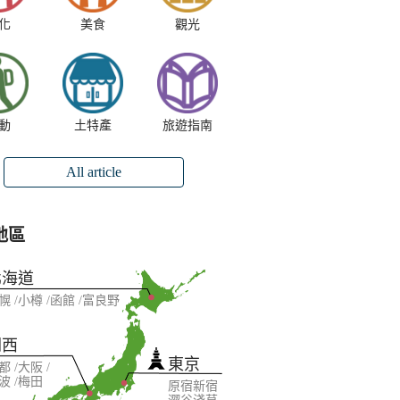
化
美食
觀光
動
土特產
旅遊指南
All article
地區
北海道
幌
小樽
函館
富良野
關西
東京
都
大阪
波
梅田
原宿
新宿