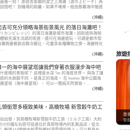
最後一刻！ 那就去那霸的波之上海灘（波の上ビーチ）再
回憶吧！ 到機場的距離，如果不堵車，經由那霸海中隧道
(沖繩)
起去可充分領略海景街景風光 的落日海灘吧！
リカンビレッジ）的落日海灘是城市海灘。因街道與海相
體驗充滿生活感的街道，還可在海邊遊玩，可謂是都市型
海灘周邊餐飲店鱗次櫛比，可盡享各種購物之樂。海邊時光
…
旅遊
(沖繩)
唯一的海中展望塔讓我們穿著衣服漫步海中吧
什麼樣的景致呢？ 這裡是水深 5m 的海底世界。 與為了讓
的水族館不同 ，是真正的海底。 在 busena 海中公園海
展望塔（海中展望塔）， 可以一覽純天然景致。…
(沖繩)
乳領銜眾多極致美味，高橋牧場 新雪穀牛奶工
眾
穀站出發，到高橋牧場新雪穀牛奶工房（ミルク工房）大約
見
約10分鐘左右即可抵達位於高原牧場內的乳製品店。從北
）幹道343號線去新雪穀鄉村滑雪場的路上，可以看見右