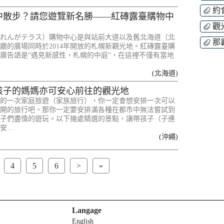
約
中散步？請您遊覽新名勝——紅磚露臺購物中
觀
れんがテラス）購物中心是與站前大道以及舊北海道（北
那
廳的廣場同時於2014年開放的札幌新觀光地。紅磚露臺購
廣告語是“遇見新感性，札幌的中庭”，在這裡不僅有當地
(北海道)
孩子的媽媽亦可安心前往的觀光地
的一次家庭旅遊（家族旅行），你一定會想安排一次可以
開的旅行吧。那你一定要安排滿各種在都市中無法嘗試到
子們盡情的遊玩。以下幾處精選的景點，讓帶孩子（子連
安…
(沖繩)
4
5
6
>
»
Langage
English