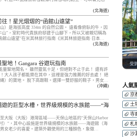
(北海道)
前往！星光熠熠的“函館山遠望”
山）是海拔高度 334m 的自然公園。 遠看像俯臥的牛，因
牛山”，室町時代貴族府邸建于山腳下，所以又被親切稱為
 “函館山遠望”在米其林旅行指南《米其林旅遊指南·日本…
(北海道)
聖地！Gangara 谷遊玩指南
受
 谷以能量聖地聞名。 雖然靈氣十足，但絕對不止于此！ 還有許
！大人孩子都能樂在其中，這裡是強力推薦的好去處！ 絕
縄）的寶地。 脫下高跟鞋。選擇一雙舒服的鞋子，男女…
人氣
(沖繩)
京
土
暢遊的巨型水槽，世界級規模的水族館——“海
寺
至大阪（大阪）港灣區域——天保山地區的“天保山Harbor
e（港灣村）“，其中心設施是世界級規模的水族館——海遊館（海
札
男女老少的喜愛。建築外觀使用的三種顏色，象徵…
沙