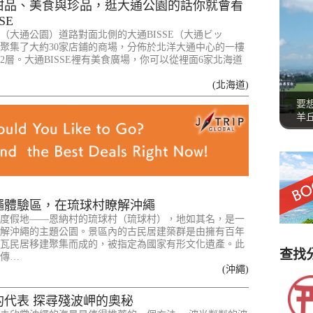
甜品、美食與珍品，逛大通公園的話你就會看
SE
（大通公園）道路對面北側的大通BISSE（大通ビッ
聚集了大約30家店鋪的商場，分佈於北洋大通中心的一樓
2層。大通BISSE裡有美食廣場，你可以從裡面6家北海道
(北海道)
要
羊
繩體驗區，在琉球村瞭解沖繩
度假地——恩納村的琉球村（琉球村），地如其名，是一
解沖繩的主題公園。景區內的古民居建築群是由擁有百年
瓦民居移建聚集而成的，被指定為國家有形文化遺產。此
查找
傳…
(沖繩)
的代表 探尋殘波岬的奧秘