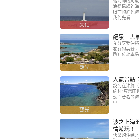
從海岬的角度
浪從遠處的海
眼前的絕色海
我們先看…
文化
絕景！人
充分享受沖繩
獨有的美景，
路）位於本島中
觀光
人氣景點“
說到在沖繩（
納村“真榮田
動而著名的海
中…
觀光
波之上海灘
情遊玩！
快樂的沖繩之