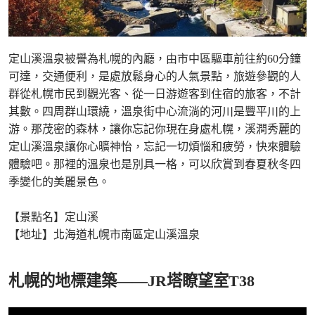
定山溪溫泉被譽為札幌的內廳，由市中區驅車前往約60分鐘
可達，交通便利，是處放鬆身心的人氣景點，旅遊參觀的人
群從札幌市民到觀光客、從一日游遊客到住宿的旅客，不計
其數。四周群山環繞，溫泉街中心流淌的河川是豐平川的上
游。那茂密的森林，讓你忘記你現在身處札幌，溪澗秀麗的
定山溪溫泉讓你心曠神怡，忘記一切煩惱和疲勞，快來體驗
體驗吧。那裡的溫泉也是別具一格，可以欣賞到春夏秋冬四
季變化的美麗景色。
【景點名】定山溪
【地址】北海道札幌市南區定山溪溫泉
札幌的地標建築——JR塔瞭望室T38