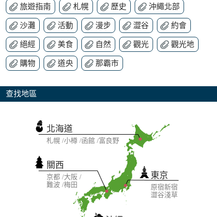
旅遊指南
札幌
歷史
沖繩北部
沙灘
活動
漫步
澀谷
約會
絕經
美食
自然
觀光
觀光地
購物
道央
那霸市
查找地區
北海道
札幌
小樽
函館
富良野
關西
東京
京都
大阪
難波
梅田
原宿
新宿
澀谷
淺草