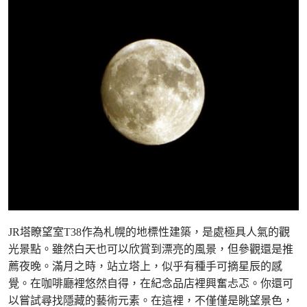
JR塔瞭望室T38作為札幌的地標性建築，是處極具人氣的觀
光景點。雖然白天也可以欣賞到漂亮的風景，但參觀還是推
薦夜晚。滿月之時，站立塔上，似乎有種手可摘星辰的感
覺。在咖啡廳裡悠然自得，在紀念品店裡興奮忐忑。你還可
以嘗試尋找隱藏的藝術元素。在這裡，不僅僅是眺望景色，