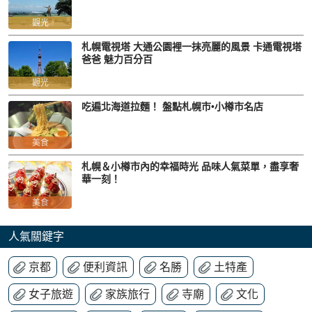
觀光
札幌電視塔 大通公園裡一抹亮麗的風景 卡通電視塔
爸爸 魅力百分百
觀光
吃遍北海道拉麵！ 盤點札幌市•小樽市名店
美食
札幌＆小樽市內的幸福時光 品味人氣菜單，盡享奢
華一刻！
美食
人氣關鍵字
京都
便利資訊
名勝
土特產
女子旅遊
家族旅行
寺廟
文化