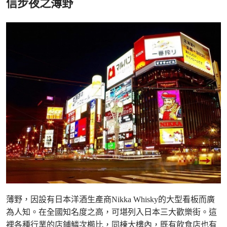
信步夜之薄野
薄野，因設有日本洋酒生產商Nikka Whisky的大型看板而廣
為人知。在全國知名度之高，可堪列入日本三大歡樂街。這
裡各種行業的店鋪鱗次櫛比，同棟大樓內，既有飲食店也有