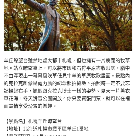
羊丘瞭望台雖然地處大都市札幌，但也擁有一片廣闊的牧草
地。站立瞭望臺上，可以將市區和石狩平原盡收眼底，腦中
不由浮現出一幕幕風吹草低見牛羊的草原牧歌畫面。景點內
的克拉克雕像是處力薦的紀念照拍攝地。拍照時一定不要忘
記揚起右手，擺個跟克拉克博士一樣的姿勢。夏天一片薰衣
草花海，冬天滑雪公園開放。你只要買張門票，就可以在裡
面盡情享受滑雪的樂趣。
【景點名】札幌羊丘瞭望台
【地址】北海道札幌市豐平區羊丘1番地