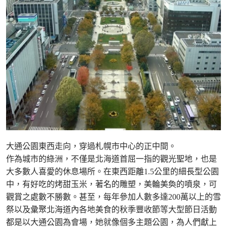
大通公園東西走向，穿過札幌市中心的正中間。
作為城市的綠洲，不僅是北海道首屈一指的觀光聖地，也是
大多數人喜愛的休息場所。在東西距離1.5公里的細長型公園
中，有好吃的烤甜玉米，著名的雕塑，美輪美奐的噴泉，可
觀賞之處數不勝數。甚至，每年參加人數多達200萬以上的雪
祭以及彙聚北海道內各地美食的秋季豐收節等大型節日活動
都是以大通公園為會場，她就像個多主題公園，為人們獻上