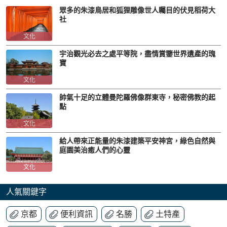
眾多的朱漆鳥居和狐狸雕像世人矚目的伏見稻荷大
社
文化
宇治觀光必去之處平等院，盡情賞鑒世界遺產的瑰
寶
文化
帥氣十足的立體曼陀羅佛像群東寺，秘密佛教的起
點
文化
給人帶來正能量的朱漆建築平安神宮，綠色自然與
庭園美治癒人們的心靈
文化
人氣關鍵字
京都
便利資訊
名勝
土特產