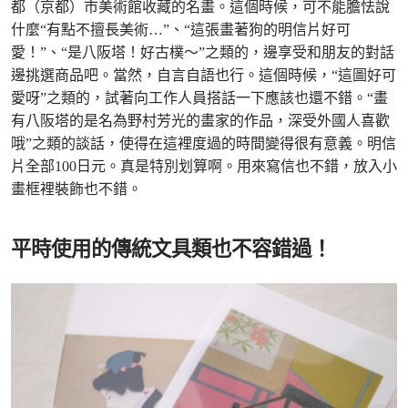
都（京都）市美術館收藏的名畫。這個時候，可不能膽怯說
什麼“有點不擅長美術…”、“這張畫著狗的明信片好可
愛！”、“是八阪塔！好古樸～”之類的，邊享受和朋友的對話
邊挑選商品吧。當然，自言自語也行。這個時候，“這圖好可
愛呀”之類的，試著向工作人員搭話一下應該也還不錯。“畫
有八阪塔的是名為野村芳光的畫家的作品，深受外國人喜歡
哦”之類的談話，使得在這裡度過的時間變得很有意義。明信
片全部100日元。真是特別划算啊。用來寫信也不錯，放入小
畫框裡裝飾也不錯。
平時使用的傳統文具類也不容錯過！