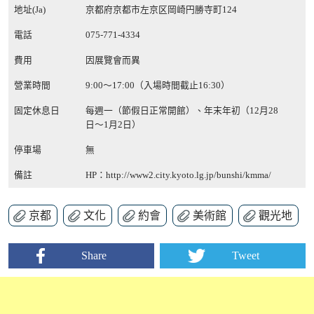
地址(Ja)
京都府京都市左京区岡崎円勝寺町124
電話
075-771-4334
費用
因展覽會而異
營業時間
9:00～17:00（入場時間截止16:30）
固定休息日
每週一（節假日正常開館）、年末年初（12月28
日～1月2日）
停車場
無
備註
HP：
http://www2.city.kyoto.lg.jp/bunshi/kmma/
京都
文化
約會
美術館
觀光地
Share
Tweet