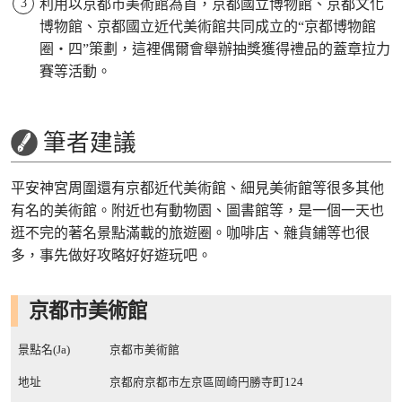
利用以京都市美術館為首，京都國立博物館、京都文化
博物館、京都國立近代美術館共同成立的“京都博物館
圈・四”策劃，這裡偶爾會舉辦抽獎獲得禮品的蓋章拉力
賽等活動。
筆者建議
平安神宮周圍還有京都近代美術館、細見美術館等很多其他
有名的美術館。附近也有動物園、圖書館等，是一個一天也
逛不完的著名景點滿載的旅遊圈。咖啡店、雜貨鋪等也很
多，事先做好攻略好好遊玩吧。
京都市美術館
景點名(Ja)
京都市美術館
地址
京都府京都市左京區岡崎円勝寺町124