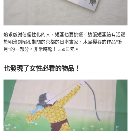
追求感謝信個性化的人，短箋也要挑選。這張短箋繪有活躍
於明治到昭和期間的京都的日本畫家・木島櫻谷的作品“寒
月”的一部分。非常時髦！ 350日元。
也發現了女性必看的物品！