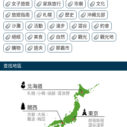
女子旅遊
家族旅行
寺廟
文化
旅遊指南
札幌
歷史
沖繩北部
沙灘
活動
漫步
澀谷
約會
絕經
美食
自然
觀光
觀光地
購物
道央
那霸市
查找地區
北海道
札幌
小樽
函館
富良野
關西
東京
京都
大阪
難波
梅田
原宿
新宿
澀谷
淺草