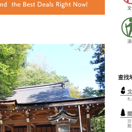
文
活
查找
札
京
難