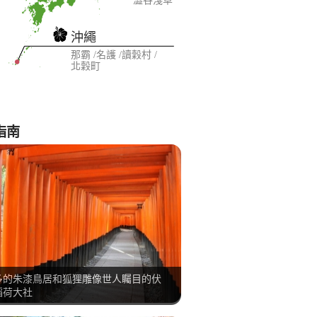
澀谷
淺草
沖繩
那霸
名護
讀穀村
北穀町
指南
多的朱漆鳥居和狐狸雕像世人矚目的伏
稻荷大社