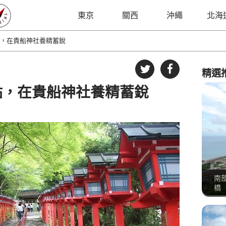
東京
關西
沖繩
北海
，在貴船神社養精蓄銳
精選
點，在貴船神社養精蓄銳
南
橋（