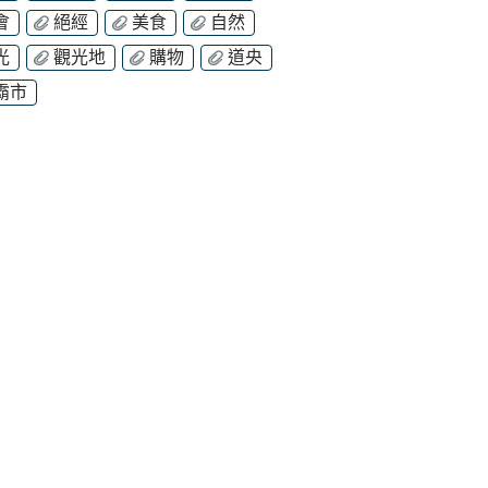
會
絕經
美食
自然
光
觀光地
購物
道央
霸市