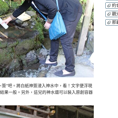
約
觀
那
卜簽”吧。將白紙神簽浸入神水中，看！文字便浮現
結果一般。另外，這兒的神水還可以裝入原創容器