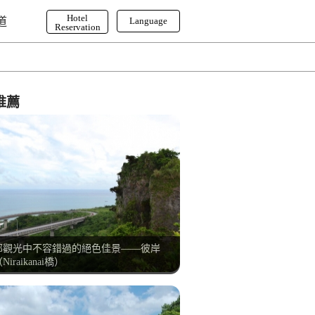
Hotel
道
Language
Reservation
English
한국어
繁体字
推薦
部觀光中不容錯過的絕色佳景——彼岸
Niraikanai橋）