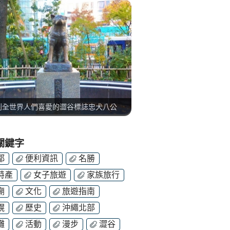
到全世界人們喜愛的澀谷標誌忠犬八公
關鍵字
都
便利資訊
名勝
特產
女子旅遊
家族旅行
廟
文化
旅遊指南
幌
歷史
沖繩北部
灘
活動
漫步
澀谷