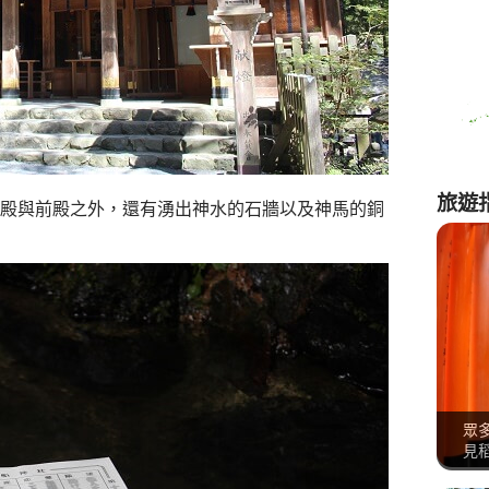
旅遊
殿與前殿之外，還有湧出神水的石牆以及神馬的銅
眾
見