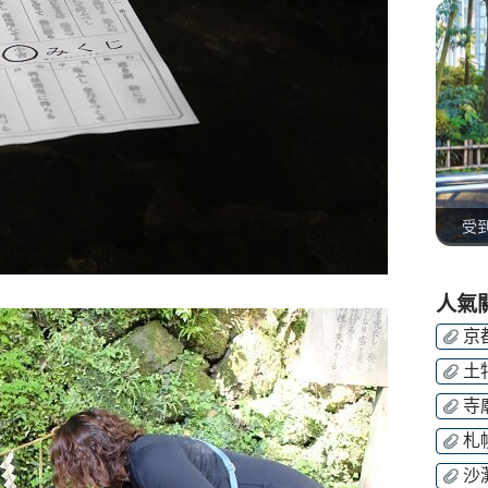
受
人氣
京
土
寺
札
沙