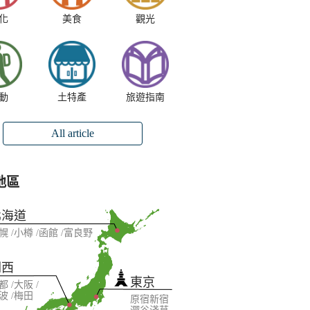
化
美食
觀光
動
土特產
旅遊指南
All article
地區
北海道
幌
小樽
函館
富良野
關西
東京
都
大阪
波
梅田
原宿
新宿