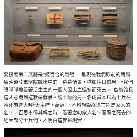
緊接著第二展廳是“姬百合的戰場”，呈現在我們眼前的南風
原沖繩陸軍醫院戰壕中的一幕幕情景，猶如往日重現。“我們
眼睜睜地看著活生生的一個人因出血過多而死去。”島袋館長
這才意識到這就是戰爭。護士隊的另一名成員本以為士兵在
臨死前會大呼“天皇陛下萬歲”，不料想臨終遺言卻是家人的
名字，百思不得其解之時，看著念叨家人名字而隨之死去的
絕大部分士兵們，才明白這就是現實。