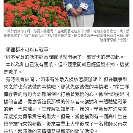
“‘終於找到你了呀，你要去哪裡呢？’当她問著老朋友的时候，老朋友卻什麼也不說，然
後夢就醒了。”直至姬百合和平祁念資料館建成，館長島袋淑子一直都被只有自己苟活的
這種罪惡感折磨著。
“哪裡都不可以有戰爭”
“稍不留意的話不經意間戰爭就開始了，事實也的確如此。”
“本以為和自己沒有關系，但不經意間就已經擺脫不掉，這就
是戰爭。”
“有時候會被問：‘如果有外敵入侵該怎麼辦呢？’但在戰爭到
來之前也有該做的事情吧，那就先做该做的事情吧。”學生隊
倖存者的句句言語都深深地打動著我們的心。據說“即便是同
樣的言語，像島袋館長那樣的倖存者來講述和未體驗過戰爭
的新一代來陳述，其理解認知是不一樣的。學藝員前泊克美
深感接力傳承責任的重大。但是，當他講到有一個高中生在
修學旅行來館參觀，後來畢業上大學後成了一名教師又再次
來訪。那時他的表情卻又是那麼的陽光活潑。