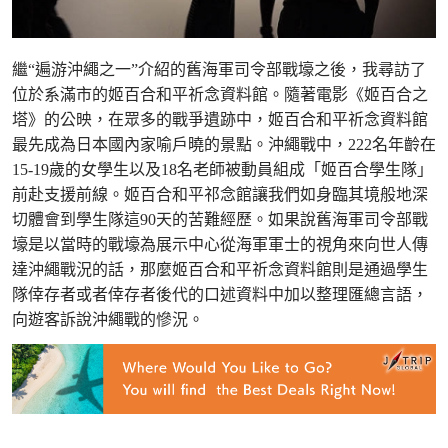
繼“遍游沖繩之一”介紹的舊海軍司令部戰壕之後，我尋訪了
位於系滿市的姬百合和平祈念資料館。隨著電影《姬百合之
塔》的公映，在眾多的戰爭遺跡中，姬百合和平祈念資料館
最先成為日本國內家喻戶曉的景點。沖繩戰中，222名年齡在
15-19歲的女學生以及18名老師被動員組成「姬百合學生隊」
前赴支援前線。姬百合和平祁念館讓我們如身臨其境般地深
切體會到學生隊這90天的苦難經歷。如果說舊海軍司令部戰
壕是以當時的戰壕為展示中心從海軍軍士的視角來向世人傳
達沖繩戰況的話，那麼姬百合和平祈念資料館則是通過學生
隊倖存者或者倖存者後代的口述資料中加以整理匯總言語，
向遊客訴說沖繩戰的慘況。