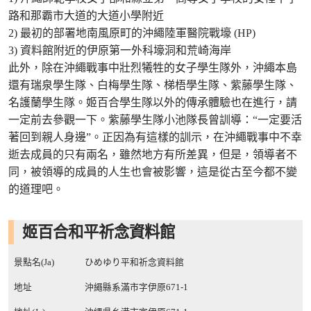
路和那霸市大道的大道小學附近
2) 最初的部署地南風原町的沖繩陸軍醫院戰壕 (HP)
3) 資料館附近的伊原第一外科壕洞和荒崎海岸
此外，除在沖繩戰事中壯烈犧牲的女子學生隊外，沖繩本島
還有瑞泉學生隊、白梅學生隊、梯梧學生隊、紫藤學生隊、
名護蘭學生隊。姬百合學生隊以外的傳承體驗也在進行，請
一定前去參觀一下。紫藤學生隊小池隊長曾訓導：“一定要活
著回到親人身邊”。正因為有這樣的訓示，在沖繩戰事中不幸
逝去成員的只有兩名，雖然地方有所差異，但是，領導者不
同，被領導的成員的人生也會被影響，這是從古至今都不變
的道理吧。
姬百合和平祈念資料館
景點名(Ja)
ひめゆり平和祈念資料館
地址
沖繩縣系滿市字伊原671-1