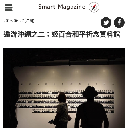
2016.06.27
沖繩
遍游沖繩之二：姬百合和平祈念資料館