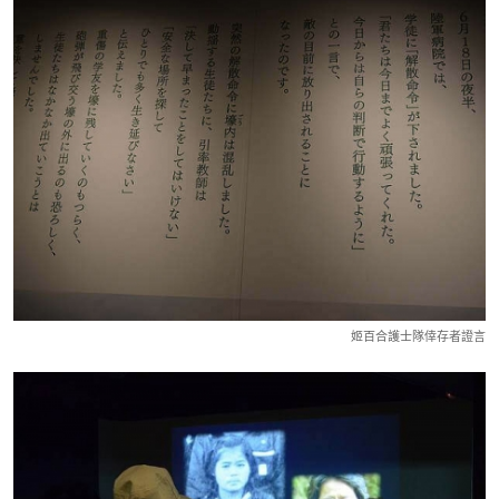
姬百合護士隊倖存者證言