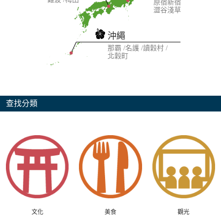
原宿
新宿
澀谷
淺草
沖繩
那霸
名護
讀穀村
北穀町
查找分類
文化
美食
觀光