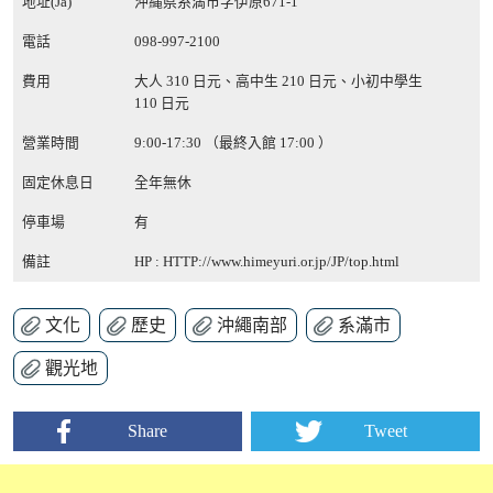
地址(Ja)
沖縄県糸満市字伊原671-1
電話
098-997-2100
費用
大人 310 日元、高中生 210 日元、小初中學生
110 日元
營業時間
9:00-17:30 （最終入館 17:00 ）
固定休息日
全年無休
停車場
有
備註
HP :
HTTP://www.himeyuri.or.jp/JP/top.html
文化
歷史
沖繩南部
系滿市
觀光地
Share
Tweet