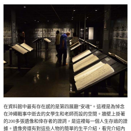
在資料館中最有存在感的是第四展廳“安魂”。這裡是為悼念
在沖繩戰事中逝去的女學生和老師而設的空間。牆壁上掛著
的200多張遺像和倖存者的證詞，是這裡每一個人生存過的證
據。遺像旁還有對這些人物的簡單的生平介紹，看完介紹內