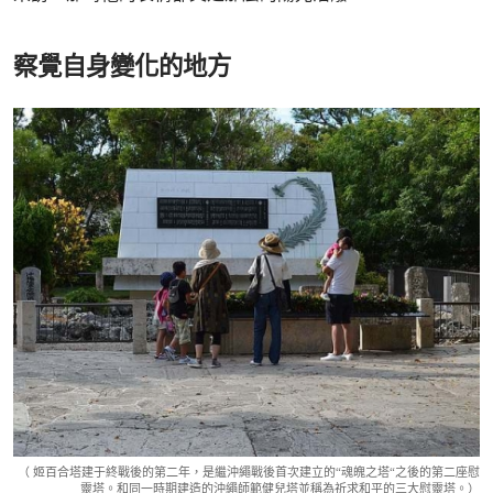
察覺自身變化的地方
（ 姬百合塔建于終戰後的第二年，是繼沖繩戰後首次建立的“魂魄之塔“之後的第二座慰
靈塔。和同一時期建造的沖繩師範健兒塔並稱為祈求和平的三大慰靈塔。）