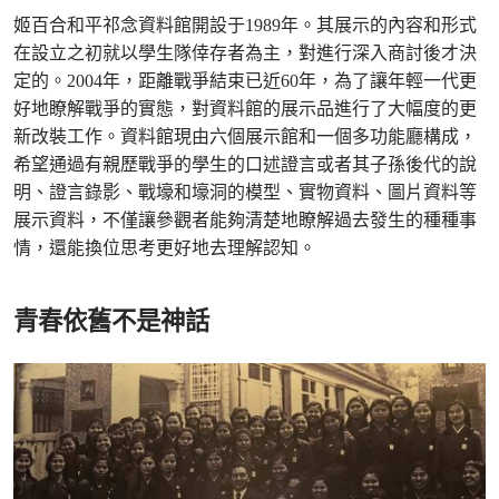
姬百合和平祁念資料館開設于1989年。其展示的內容和形式
在設立之初就以學生隊倖存者為主，對進行深入商討後才決
定的。2004年，距離戰爭結束已近60年，為了讓年輕一代更
好地瞭解戰爭的實態，對資料館的展示品進行了大幅度的更
新改裝工作。資料館現由六個展示館和一個多功能廳構成，
希望通過有親歷戰爭的學生的口述證言或者其子孫後代的說
明、證言錄影、戰壕和壕洞的模型、實物資料、圖片資料等
展示資料，不僅讓參觀者能夠清楚地瞭解過去發生的種種事
情，還能換位思考更好地去理解認知。
青春依舊不是神話