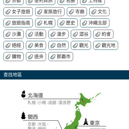
京都
便利資訊
名勝
土特產
女子旅遊
家族旅行
寺廟
文化
旅遊指南
札幌
歷史
沖繩北部
沙灘
活動
漫步
澀谷
約會
絕經
美食
自然
觀光
觀光地
購物
道央
那霸市
查找地區
北海道
札幌
小樽
函館
富良野
關西
東京
京都
大阪
難波
梅田