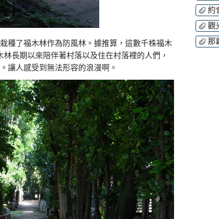
約
觀
那
前就栽種了福木林作為防風林。據推算，這數千株福木
福木林長期以來陪伴著村落以及住在村落裡的人們，
。讓人感受到無法形容的浪漫啊。