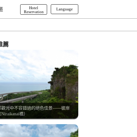
Hotel
道
Language
Reservation
English
한국어
繁体字
推薦
部觀光中不容錯過的絕色佳景——彼岸
Niraikanai橋）