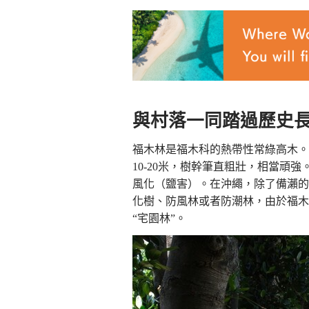
與村落一同踏過歷史
福木林是福木科的熱帶性常綠高木。
10-20米，樹幹筆直粗壯，相當頑
風化（鹽害）。在沖繩，除了備瀨的
化樹、防風林或者防潮林，由於福木
“宅園林”。