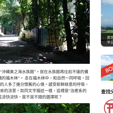
要
羊
“沖繩美之海水族館”。就在水族館再往前不遠的備
瀨的福木林”。 走在福木林中，和自然一同呼吸，回
的人多了幾分懷舊的心情。感受新鮮綠意的呼吸，
來的涼意。如同文字描述一樣，這裡是“治癒系的
查找
這涼快涼快，是不是不錯的選擇呢？