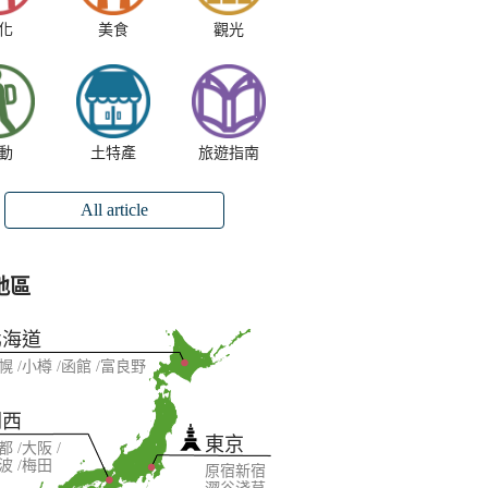
化
美食
觀光
動
土特產
旅遊指南
All article
地區
北海道
幌
小樽
函館
富良野
關西
東京
都
大阪
波
梅田
原宿
新宿