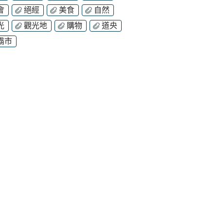
會
絕經
美食
自然
光
觀光地
購物
道央
霸市