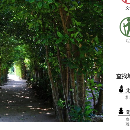
文
活
查找
札
京
難