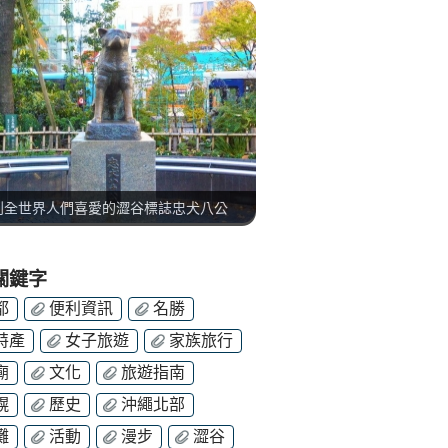
到全世界人們喜愛的澀谷標誌忠犬八公
關鍵字
都
便利資訊
名勝
特產
女子旅遊
家族旅行
廟
文化
旅遊指南
幌
歷史
沖繩北部
灘
活動
漫步
澀谷