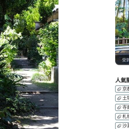
受
人氣
京
土
寺
札
沙