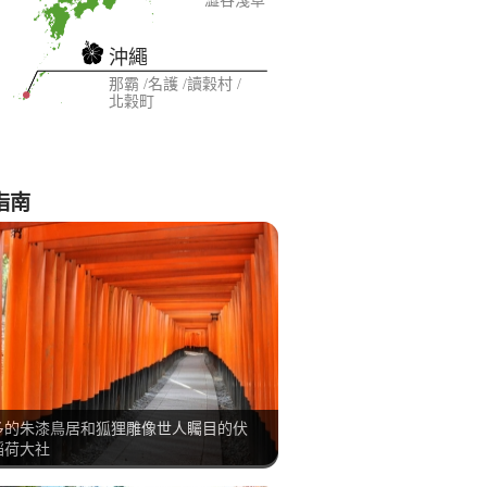
澀谷
淺草
沖繩
那霸
名護
讀穀村
北穀町
指南
多的朱漆鳥居和狐狸雕像世人矚目的伏
稻荷大社