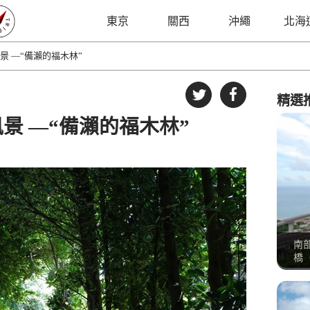
東京
關西
沖繩
北海
景 —“備瀨的福木林”
精選
景 —“備瀨的福木林”
南
橋（