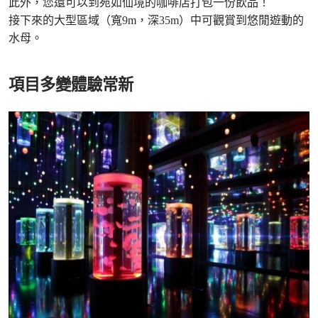
此外，您還可以到宛如仙境的咖啡店打包一份飲品！
接下來的大型區域（寬9m，深35m）中可觀賞到悠閒遊動的
水母。
項目多變體驗常新