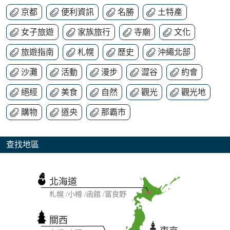
京都
便利資訊
名勝
土特產
女子旅遊
家族旅行
寺廟
文化
旅遊指南
札幌
歷史
沖繩北部
沙灘
活動
漫步
澀谷
約會
絕經
美食
自然
觀光
觀光地
購物
道央
那霸市
查找地區
北海道
札幌
小樽
函館
富良野
關西