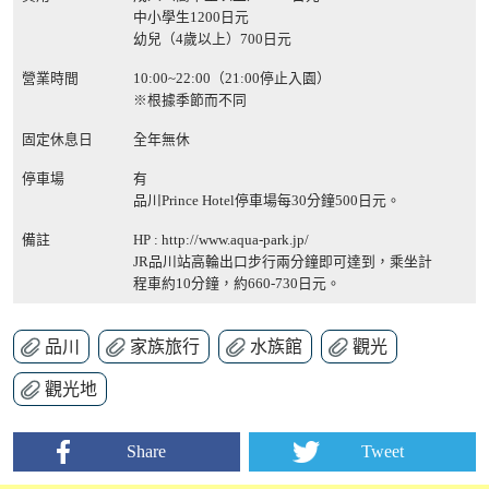
中小學生1200日元
幼兒（4歲以上）700日元
營業時間
10:00~22:00（21:00停止入園）
※根據季節而不同
固定休息日
全年無休
停車場
有
品川Prince Hotel停車場每30分鐘500日元。
備註
HP :
http://www.aqua-park.jp/
JR品川站高輪出口步行兩分鐘即可達到，乘坐計
程車約10分鐘，約660-730日元。
品川
家族旅行
水族館
觀光
觀光地
Share
Tweet