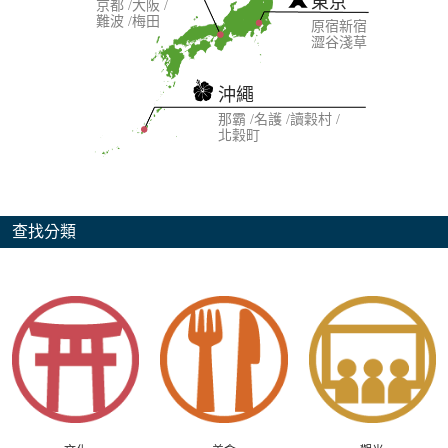
東京
京都
大阪
難波
梅田
原宿
新宿
澀谷
淺草
沖繩
那霸
名護
讀穀村
北穀町
查找分類