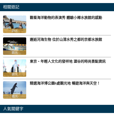
相關遊記
觀看海洋動物的表演秀 體驗小樽水族館的感動
觀光
邂逅河海生物 位於山清水秀之都的京都水族館
觀光
東京・年輕人文化的發祥地 澀谷的時尚景點資訊
觀光
精選海洋博公園6處觀光地 暢遊海洋與天空！
觀光
人氣關鍵字