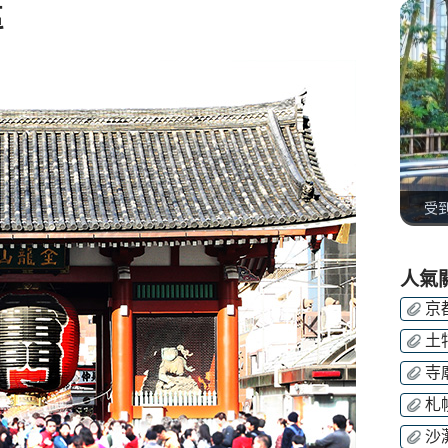
區
受
人氣
京
土
寺
札
沙