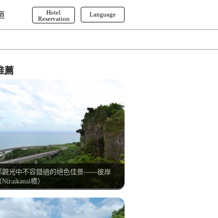
Hotel
道
Language
Reservation
English
한국어
繁体字
推薦
部觀光中不容錯過的絕色佳景——彼岸
Niraikanai橋）