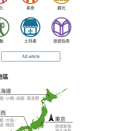
化
美食
觀光
動
土特產
旅遊指南
All article
地區
北海道
幌
小樽
函館
富良野
關西
東京
都
大阪
波
梅田
原宿
新宿