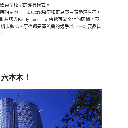
驗東京原宿的經典模式。
尚聖地——LaForet原宿和東急廣場表參道原宿。
薦您去Kiddy Land，是傳遞可愛文化的店鋪。表
牌店鋪鱗次櫛比。原宿還是薄煎餅的競爭地，一定要品嘗
。
！六本木！