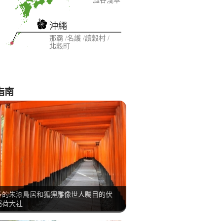
澀谷
淺草
沖繩
那霸
名護
讀穀村
北穀町
指南
多的朱漆鳥居和狐狸雕像世人矚目的伏
稻荷大社