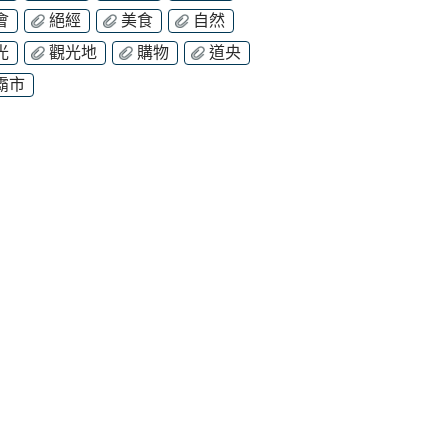
會
絕經
美食
自然
光
觀光地
購物
道央
霸市