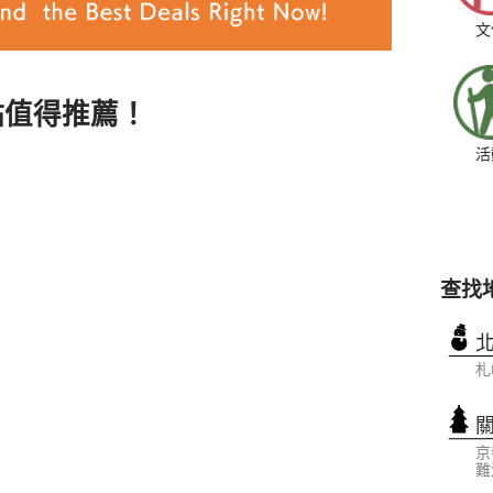
文
點值得推薦！
活
查找
札
京
難