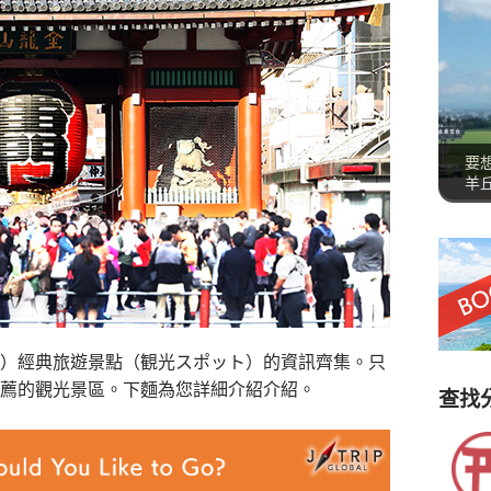
要
羊
）經典旅遊景點（観光スポット）的資訊齊集。只
薦的觀光景區。下麵為您詳細介紹介紹。
查找