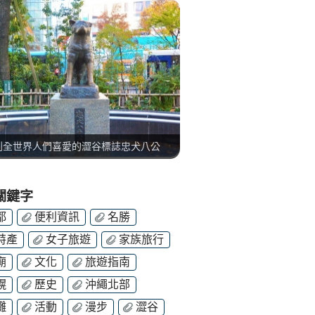
到全世界人們喜愛的澀谷標誌忠犬八公
關鍵字
都
便利資訊
名勝
特產
女子旅遊
家族旅行
廟
文化
旅遊指南
幌
歷史
沖繩北部
灘
活動
漫步
澀谷