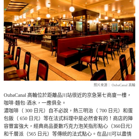
照片來源： OubaCanal 高輪
OubaCanal 高輪位於距離品川站很近的京急第七商廈一樓，
咖啡·麵包·酒水，一應俱全。
濃咖啡（ 300 日元）自不必說，熱三明治（ 700 日元）和蛋
包飯（ 650 日元）等在法式料理中是必然會有的！商店的陣
容豐富強大，經典商品要數巧克力泡芙指形點心（360日元）
和千層派（565 日元）等傳統的法式點心。在品川可以盡情