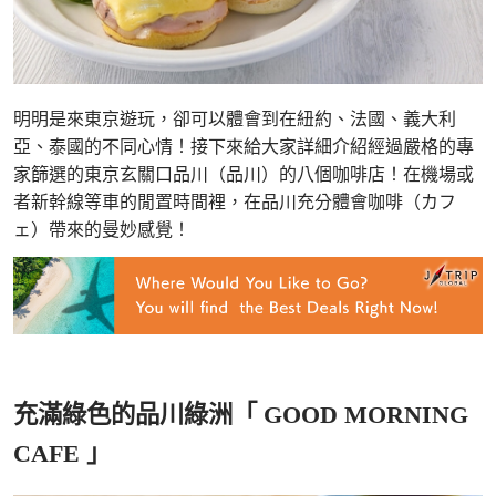
明明是來東京遊玩，卻可以體會到在紐約、法國、義大利
亞、泰國的不同心情！接下來給大家詳細介紹經過嚴格的專
家篩選的東京玄關口品川（品川）的八個咖啡店！在機場或
者新幹線等車的閒置時間裡，在品川充分體會咖啡（カフ
ェ）帶來的曼妙感覺！
充滿綠色的品川綠洲「 GOOD MORNING
CAFE 」