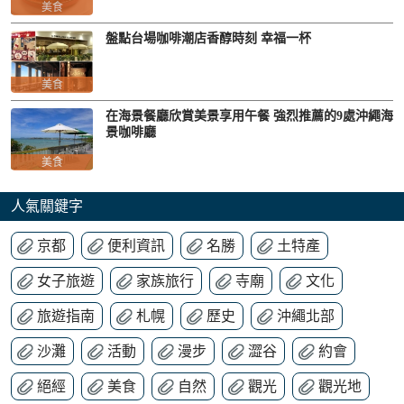
美食
盤點台場咖啡潮店香醇時刻 幸福一杯
美食
在海景餐廳欣賞美景享用午餐 強烈推薦的9處沖繩海
景咖啡廳
美食
人氣關鍵字
京都
便利資訊
名勝
土特產
女子旅遊
家族旅行
寺廟
文化
旅遊指南
札幌
歷史
沖繩北部
沙灘
活動
漫步
澀谷
約會
絕經
美食
自然
觀光
觀光地