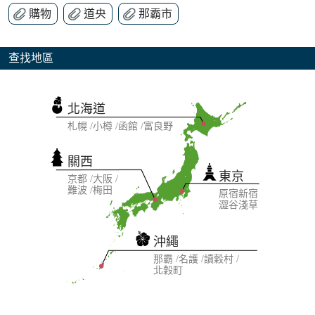
購物
道央
那霸市
查找地區
北海道
札幌
小樽
函館
富良野
關西
東京
京都
大阪
難波
梅田
原宿
新宿
澀谷
淺草
沖繩
那霸
名護
讀穀村
北穀町