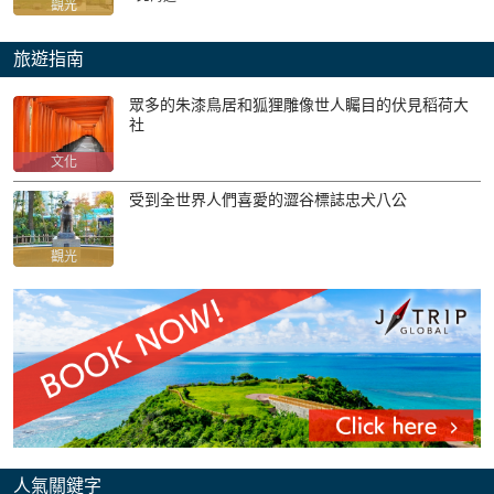
觀光
旅遊指南
眾多的朱漆鳥居和狐狸雕像世人矚目的伏見稻荷大
社
文化
受到全世界人們喜愛的澀谷標誌忠犬八公
觀光
人氣關鍵字