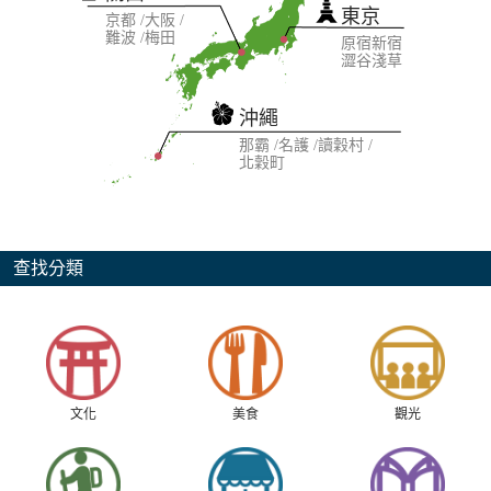
東京
京都
大阪
難波
梅田
原宿
新宿
澀谷
淺草
沖繩
那霸
名護
讀穀村
北穀町
查找分類
文化
美食
觀光