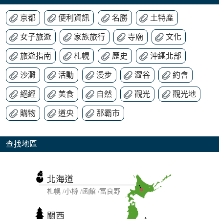
京都
便利資訊
名勝
土特產
女子旅遊
家族旅行
寺廟
文化
旅遊指南
札幌
歷史
沖繩北部
沙灘
活動
漫步
澀谷
約會
絕經
美食
自然
觀光
觀光地
購物
道央
那霸市
查找地區
北海道
札幌
小樽
函館
富良野
關西