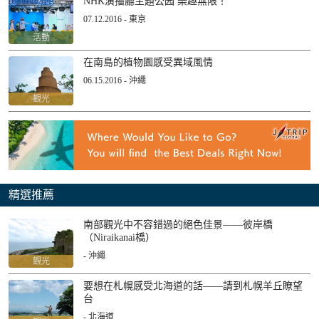
NHK演播廳主題公园 樂趣無限！
07.12.2016 - 東京
活動
在南島的植物園感受異域風情
06.15.2016 - 沖繩
觀光
精選推薦
南部觀光中不容錯過的絕色佳景——彼岸橋
（Niraikanai橋）
- 沖繩
觀光
要想在札幌感受北海道的話——請到札幌羊丘瞭望
台
- 北海道