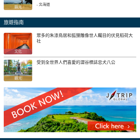
- 北海道
觀光
旅遊指南
眾多的朱漆鳥居和狐狸雕像世人矚目的伏見稻荷大
社
文化
受到全世界人們喜愛的澀谷標誌忠犬八公
觀光