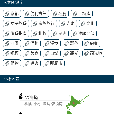
人氣關鍵字
京都
便利資訊
名勝
土特產
女子旅遊
家族旅行
寺廟
文化
旅遊指南
札幌
歷史
沖繩北部
沙灘
活動
漫步
澀谷
約會
絕經
美食
自然
觀光
觀光地
購物
道央
那霸市
查找地區
北海道
札幌
小樽
函館
富良野