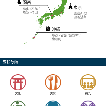
關西
東京
京都
大阪
難波
梅田
原宿
新宿
澀谷
淺草
沖繩
那霸
名護
讀穀村
北穀町
查找分類
文化
美食
觀光