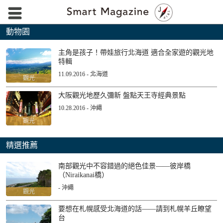
動物園
主角是孩子！帶娃旅行北海道 適合全家遊的觀光地
特輯
11.09.2016 - 北海道
觀光
大阪觀光地歷久彌新 盤點天王寺經典景點
10.28.2016 - 沖繩
觀光
精選推薦
南部觀光中不容錯過的絕色佳景——彼岸橋
（Niraikanai橋）
- 沖繩
觀光
要想在札幌感受北海道的話——請到札幌羊丘瞭望
台