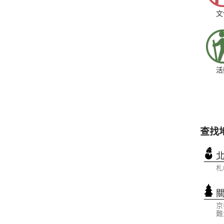
文
活
查找
札
京
難