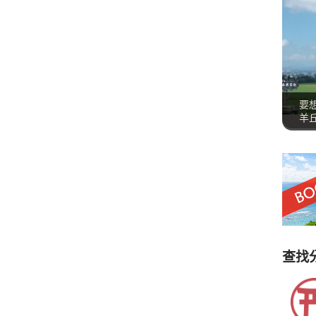
要
羊
查找