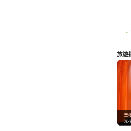
旅遊
眾
見