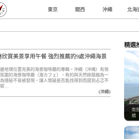
東京
關西
沖繩
北海
精選
廳欣賞美景享用午餐 強烈推薦的9處沖繩海景
邊地理位置完美的海景咖啡廳的專輯。沖繩（沖縄）有很
氛圍的海景咖啡廳（海カフェ），有的與天然綠蔭融為一
為隱秘不易被發現，讓人懷疑是否能找得到而感到忐忑不
密…
(沖繩)
南
橋（