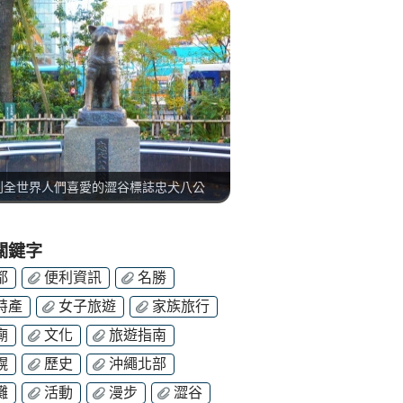
到全世界人們喜愛的澀谷標誌忠犬八公
關鍵字
都
便利資訊
名勝
特產
女子旅遊
家族旅行
廟
文化
旅遊指南
幌
歷史
沖繩北部
灘
活動
漫步
澀谷