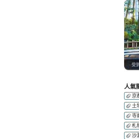
受
人氣
京
土
寺
札
沙