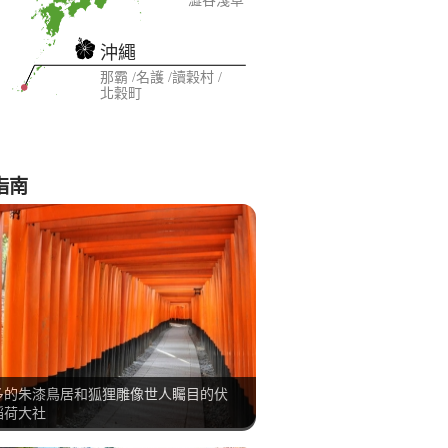
澀谷
淺草
沖繩
那霸
名護
讀穀村
北穀町
指南
多的朱漆鳥居和狐狸雕像世人矚目的伏
稻荷大社