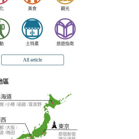
化
美食
觀光
動
土特產
旅遊指南
All article
地區
北海道
幌
小樽
函館
富良野
關西
東京
都
大阪
波
梅田
原宿
新宿