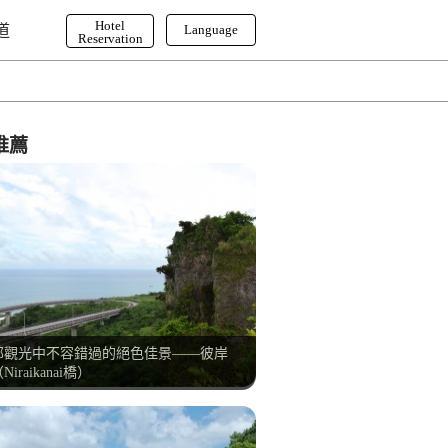
Hotel
道
Language
Reservation
English
한국어
繁体字
推薦
部觀光中不容錯過的絕色佳景——彼岸
Niraikanai橋）