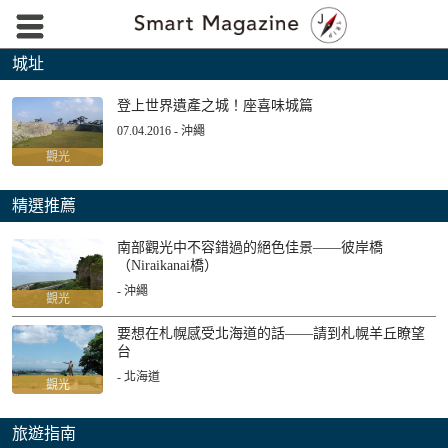
城址
登上世界遺產之城！座喜味城篇
07.04.2016 - 沖繩
觀光
精選推薦
南部觀光中不容錯過的絕色佳景——彼岸橋
（Niraikanai橋）
- 沖繩
觀光
要想在札幌感受北海道的話——請到札幌羊丘瞭望
台
- 北海道
觀光
旅遊指南