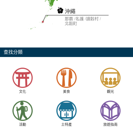
沖繩
那霸
名護
讀穀村
北穀町
查找分類
文化
美食
觀光
活動
土特產
旅遊指南