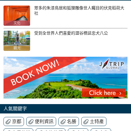
眾多的朱漆鳥居和狐狸雕像世人矚目的伏見稻荷大
社
文化
受到全世界人們喜愛的澀谷標誌忠犬八公
觀光
人氣關鍵字
京都
便利資訊
名勝
土特產