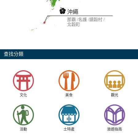
沖繩
那霸
名護
讀穀村
北穀町
查找分類
文化
美食
觀光
活動
土特產
旅遊指南