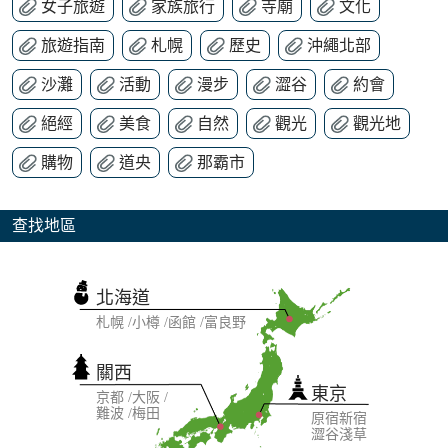
女子旅遊
家族旅行
寺廟
文化
旅遊指南
札幌
歷史
沖繩北部
沙灘
活動
漫步
澀谷
約會
絕經
美食
自然
觀光
觀光地
購物
道央
那霸市
查找地區
北海道
札幌
小樽
函館
富良野
關西
東京
京都
大阪
難波
梅田
原宿
新宿
澀谷
淺草