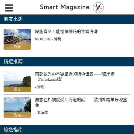
朋友出遊
設施齊全！能愉快燒烤的沖繩海灘
09.10.2016 - 沖繩
觀光
精選推薦
南部觀光中不容錯過的絕色佳景——彼岸橋
（Niraikanai橋）
- 沖繩
觀光
要想在札幌感受北海道的話——請到札幌羊丘瞭望
台
- 北海道
觀光
旅遊指南