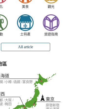
化
美食
觀光
動
土特產
旅遊指南
All article
地區
北海道
幌
小樽
函館
富良野
關西
東京
都
大阪
波
梅田
原宿
新宿