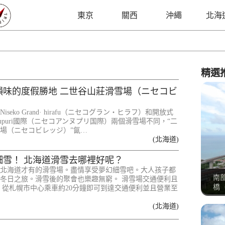
東京
關西
沖繩
北海
精選
韻味的度假勝地 二世谷山莊滑雪場（ニセコビ
seko Grand· hirafu（ニセコグラン・ヒラフ）和開放式
 Annupuri國際（ニセコアンヌプリ国際）兩個滑雪場不同，“二
場（ニセコビレッジ）”氤…
(北海道)
細雪！ 北海道滑雪去哪裡好呢？
北海道才有的滑雪場。盡情享受夢幻細雪吧。大人孩子都
南
冬日之旅。滑雪後的聚會也樂趣無窮。 滑雪場交通便利且
橋（
點 從札幌市中心乘車約20分鐘即可到達交通便利並且營業至
(北海道)