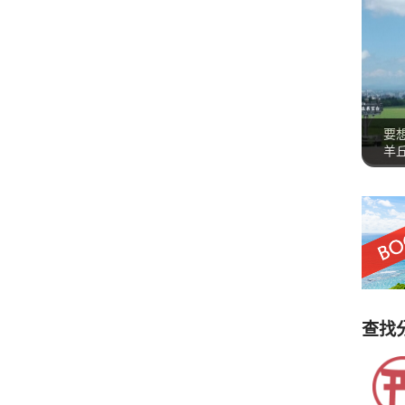
要
羊
查找