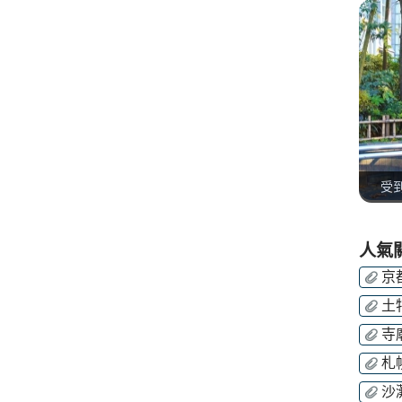
受
人氣
京
土
寺
札
沙