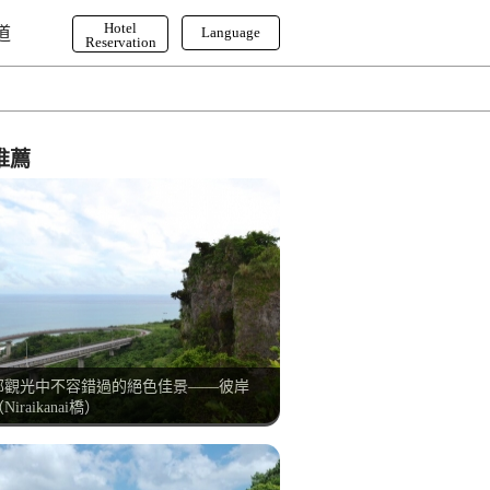
Hotel
道
Language
Reservation
English
한국어
繁体字
推薦
部觀光中不容錯過的絕色佳景——彼岸
Niraikanai橋）