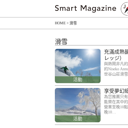
HOME
滑雪
滑雪
充滿成熟
レッジ）
與熱鬧非凡的Ni
的Niseko
世谷山莊滑雪
活動
享受夢幻
為您推薦只有
能樂在其中的
營業至晚10
晚10…
活動