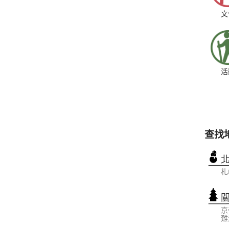
文
活
查找
札
京
難