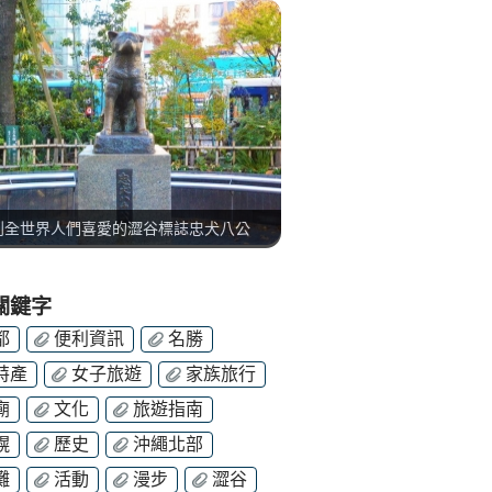
到全世界人們喜愛的澀谷標誌忠犬八公
關鍵字
都
便利資訊
名勝
特產
女子旅遊
家族旅行
廟
文化
旅遊指南
幌
歷史
沖繩北部
灘
活動
漫步
澀谷