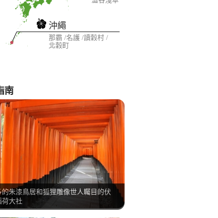
澀谷
淺草
沖繩
那霸
名護
讀穀村
北穀町
指南
多的朱漆鳥居和狐狸雕像世人矚目的伏
稻荷大社