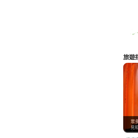
旅遊
眾
見