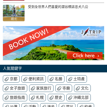
受到全世界人們喜愛的澀谷標誌忠犬八公
觀光
人氣關鍵字
京都
便利資訊
名勝
土特產
女子旅遊
家族旅行
寺廟
文化
旅遊指南
札幌
歷史
沖繩北部
沙灘
活動
漫步
澀谷
約會