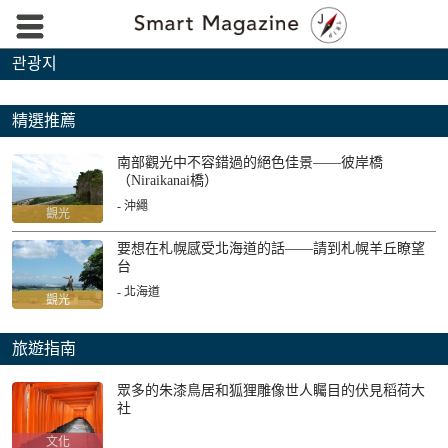
관광지
精選推薦
南部觀光中不容錯過的絕色佳景——彼岸橋
（Niraikanai橋）
- 沖繩
觀光
要想在札幌感受北海道的話——請到札幌羊丘瞭望
台
- 北海道
觀光
旅遊指南
眾多的朱漆鳥居和狐狸雕像世人矚目的伏見稻荷大
社
文化