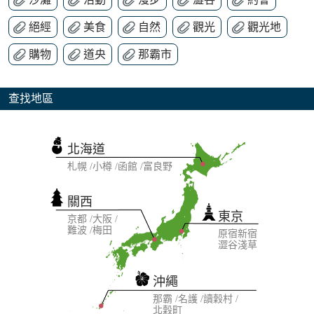
絕經
美食
自然
觀光
觀光地
購物
道央
那霸市
查找地區
北海道
札幌
小樽
函館
富良野
關西
東京
京都
大阪
難波
梅田
原宿
新宿
澀谷
淺草
沖繩
那霸
名護
讀穀村
北穀町