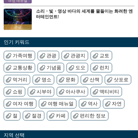
여행 매뉴얼
소리・빛・영상 바다의 세계를 물들이는 화려한 엔
터테인먼트!
관광
인기 키워드
가족여행
관광
관광지
교토
교통상황
기념품
도오
런치
먹거리
명소
문화
산책
삿포로
쇼핑
시부야
아사쿠사
액티비티
여자 여행
여행 매뉴얼
역사
자연
절
절경
카페
편리한 정보
지역 선택