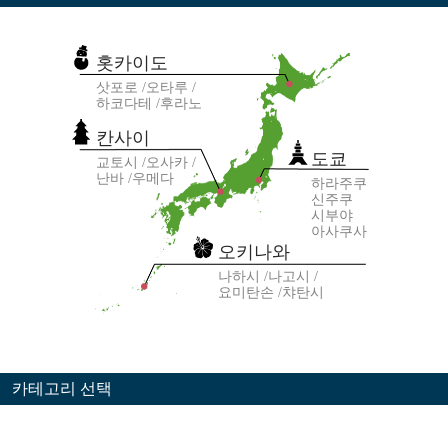
홋카이도
삿포로
오타루
하코다테
후라노
칸사이
도쿄
교토시
오사카
난바
우메다
하라주쿠
신주쿠
시부야
아사쿠사
오키나와
나하시
나고시
요미탄손
챠탄시
카테고리 선택