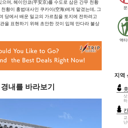
으며, 헤이안쿄(平安京)를 수도로 삼은 간무 천황
문
사가 천황이 홍법대사인 쿠카이(空海)에게 맡겼는데, 그
며 당에서 배운 밀교의 가르침을 토지에 전하려고
관을 표현하기 위해 초안한 것이 입체 만다라 불상
액티
지역
 경내를 바라보기
삿
하
교
난