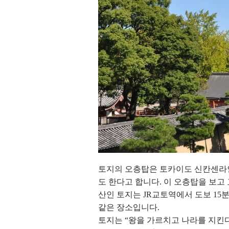
토지의 오층탑은 토카이도 신칸센라인을
도 한다고 합니다. 이 오층탑을 보고
산인 토지는 JR교토역에서 도보 15
같은 장소입니다.
토지는 “왕을 가르치고 나라를 지킨