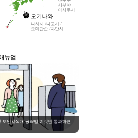
신주쿠
시부야
아사쿠사
오키나와
나하시
나고시
요미탄손
챠탄시
 매뉴얼
항 보안검색대 공략법 이것만 통과하면
!