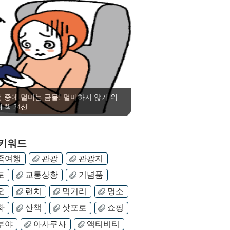
 중에 멀미는 금물! 멀미하지 않기 위
대책 24선
 키워드
족여행
관광
관광지
토
교통상황
기념품
오
런치
먹거리
명소
화
산책
삿포로
쇼핑
부야
아사쿠사
액티비티