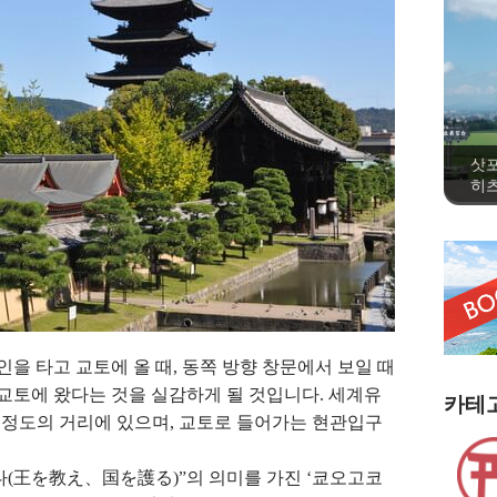
삿
히츠
 타고 교토에 올 때, 동쪽 방향 창문에서 보일 때
 교토에 왔다는 것을 실감하게 될 것입니다. 세계유
카테
분정도의 거리에 있으며, 교토로 들어가는 현관입구
다(王を教え、国を護る)”의 의미를 가진 ‘쿄오고코