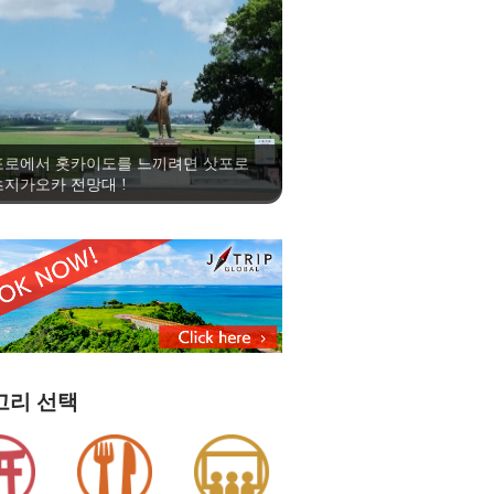
포로에서 홋카이도를 느끼려면 삿포로
지가오카 전망대 !
고리 선택