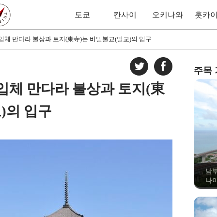
도쿄
칸사이
오키나와
홋카
입체 만다라 불상과 토지(東寺)는 비밀불교(밀교)의 입구
주목
입체 만다라 불상과 토지(東
)의 입구
남부
나이