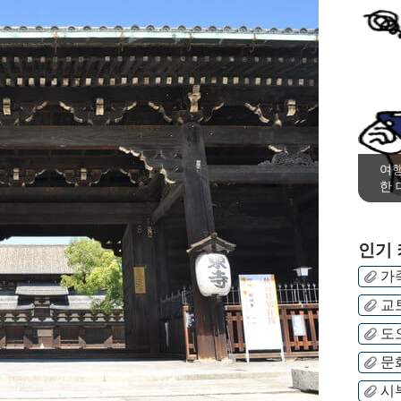
여행
한 
인기
가
교
도
문
시