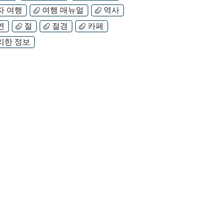
자 여행
여행 매뉴얼
역사
연
절
절경
카페
리한 정보