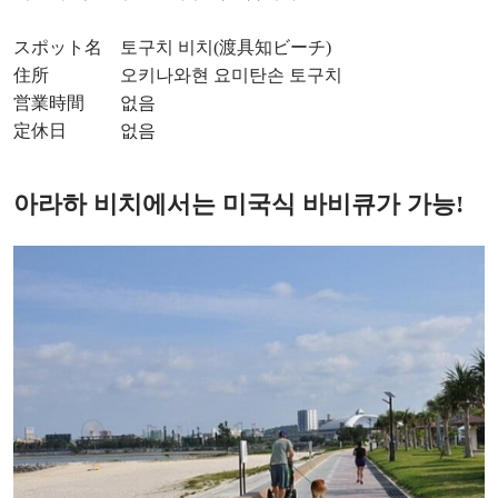
スポット名 토구치 비치(渡具知ビーチ)
住所 오키나와현 요미탄손 토구치
営業時間 없음
定休日 없음
아라하 비치에서는 미국식 바비큐가 가능!