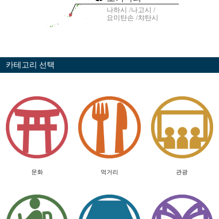
나하시
나고시
요미탄손
챠탄시
카테고리 선택
문화
먹거리
관광