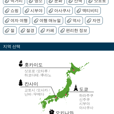
먹거리
명소
문화
산책
삿포로
쇼핑
시부야
아사쿠사
액티비티
여자 여행
여행 매뉴얼
역사
자연
절
절경
카페
편리한 정보
지역 선택
홋카이도
삿포로
오타루
하코다테
후라노
칸사이
도쿄
교토시
오사카
난바
우메다
하라주쿠
신주쿠
시부야
아사쿠사
오키나와