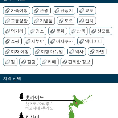
가족여행
관광
관광지
교토
교통상황
기념품
도오
런치
먹거리
명소
문화
산책
삿포로
쇼핑
시부야
아사쿠사
액티비티
여자 여행
여행 매뉴얼
역사
자연
절
절경
카페
편리한 정보
지역 선택
홋카이도
삿포로
오타루
하코다테
후라노
칸사이