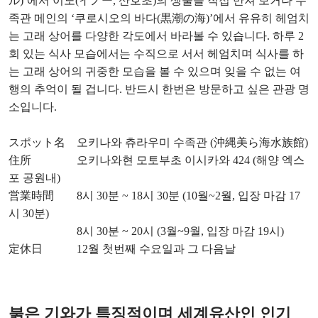
ル)’에서 이노(イノー, 산호초)의 생물을 직접 만져 보거나 수
족관 메인의 ‘쿠로시오의 바다(黒潮の海)’에서 유유히 헤엄치
는 고래 상어를 다양한 각도에서 바라볼 수 있습니다. 하루 2
회 있는 식사 모습에서는 수직으로 서서 헤엄치며 식사를 하
는 고래 상어의 귀중한 모습을 볼 수 있으며 잊을 수 없는 여
행의 추억이 될 겁니다. 반드시 한번은 방문하고 싶은 관광 명
소입니다.
スポット名 오키나와 츄라우미 수족관 (沖縄美ら海水族館)
住所 오키나와현 모토부초 이시카와 424 (해양 엑스
포 공원내)
営業時間 8시 30분 ~ 18시 30분 (10월~2월, 입장 마감 17
시 30분)
8시 30분 ~ 20시 (3월~9월, 입장 마감 19시)
定休日 12월 첫번째 수요일과 그 다음날
붉은 기와가 특징적이며 세계유산인 인기