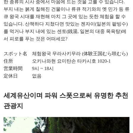
한 종류의 시사 중에서 마음에 드는 것을 고를 수 있습니다.
부지 내는 붉게 칠해진 건물이나 류큐 적기와의 옛 민가 등 류
큐 왕국 시대를 재현해 마치 그 곳에 있는 듯한 체험을 할 수
있습니다. 산책하다 지쳤다면 맛있는 젠자이(일본의 팥빙수)
를 먹거나 부지 내에 있는 센토(銭湯, 일본의 대중 목욕탕)에
서 피로를 푸는 것은 어떠세요?
スポット名 체험왕국 무라사키무라 (体験王国むら咲むら)
住所 오키나와현 요미탄손 타카시호 1020-1
営業時間 9시 ~ 18시
定休日 없음
세계유산이며 파워 스폿으로써 유명한 추천
관광지