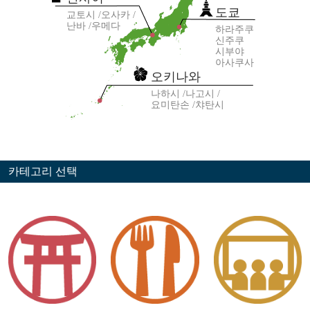
도쿄
교토시
오사카
난바
우메다
하라주쿠
신주쿠
시부야
아사쿠사
오키나와
나하시
나고시
요미탄손
챠탄시
카테고리 선택