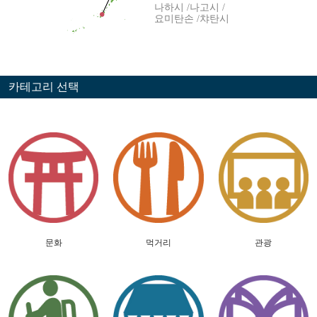
나하시
나고시
요미탄손
챠탄시
카테고리 선택
문화
먹거리
관광