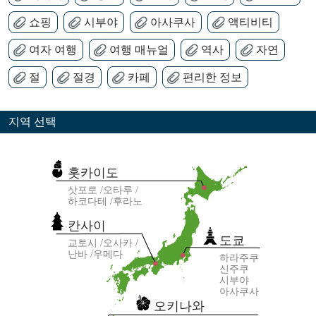
쇼핑
시부야
아사쿠사
액티비티
여자 여행
여행 매뉴얼
역사
자연
절
절경
카페
편리한 정보
지역 선택
홋카이도
삿포로
오타루
하코다테
후라노
칸사이
도쿄
교토시
오사카
난바
우메다
하라주쿠
신주쿠
시부야
아사쿠사
오키나와