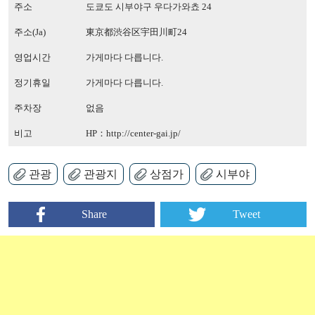
주소
도쿄도 시부야구 우다가와쵸 24
주소(Ja)
東京都渋谷区宇田川町24
영업시간
가게마다 다릅니다.
정기휴일
가게마다 다릅니다.
주차장
없음
비고
HP：
http://center-gai.jp/
관광
관광지
상점가
시부야
Share
Tweet