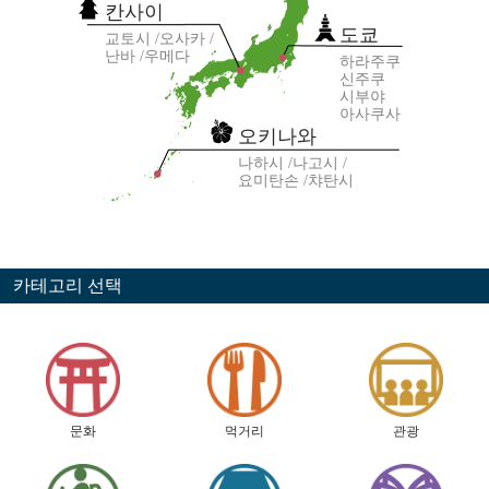
칸사이
도쿄
교토시
오사카
난바
우메다
하라주쿠
신주쿠
시부야
아사쿠사
오키나와
나하시
나고시
요미탄손
챠탄시
카테고리 선택
문화
먹거리
관광