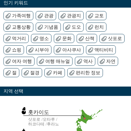
인기 키워드
가족여행
관광
관광지
교토
교통상황
기념품
도오
런치
먹거리
명소
문화
산책
삿포로
쇼핑
시부야
아사쿠사
액티비티
여자 여행
여행 매뉴얼
역사
자연
절
절경
카페
편리한 정보
지역 선택
홋카이도
삿포로
오타루
하코다테
후라노