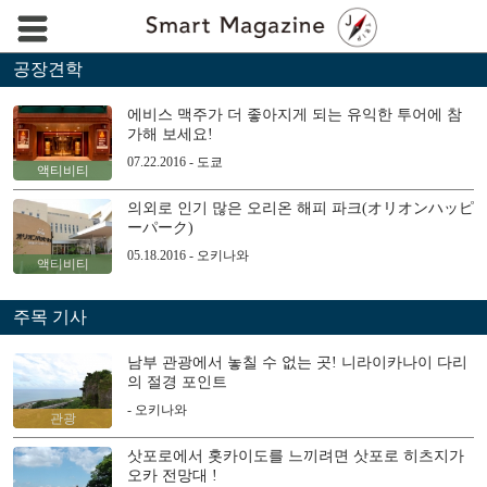
공장견학
에비스 맥주가 더 좋아지게 되는 유익한 투어에 참
가해 보세요!
07.22.2016 - 도쿄
액티비티
의외로 인기 많은 오리온 해피 파크(オリオンハッピ
ーパーク)
05.18.2016 - 오키나와
액티비티
주목 기사
남부 관광에서 놓칠 수 없는 곳! 니라이카나이 다리
의 절경 포인트
- 오키나와
관광
삿포로에서 홋카이도를 느끼려면 삿포로 히츠지가
오카 전망대 !