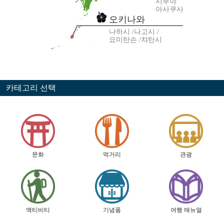
시부야
아사쿠사
오키나와
나하시
나고시
요미탄손
챠탄시
카테고리 선택
문화
먹거리
관광
액티비티
기념품
여행 매뉴얼