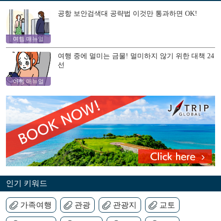
공항 보안검색대 공략법 이것만 통과하면 OK!
여행 매뉴얼
여행 중에 멀미는 금물! 멀미하지 않기 위한 대책 24
선
여행 매뉴얼
인기 키워드
가족여행
관광
관광지
교토