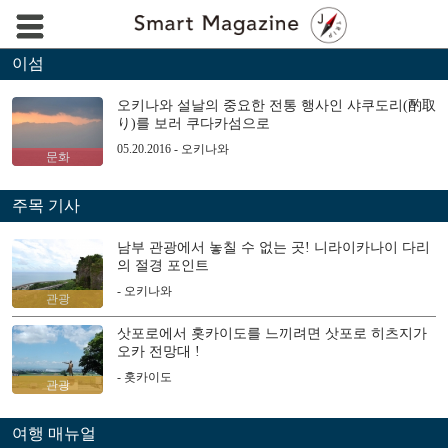
이섬
오키나와 설날의 중요한 전통 행사인 샤쿠도리(酌取
り)를 보러 쿠다카섬으로
05.20.2016 - 오키나와
문화
주목 기사
남부 관광에서 놓칠 수 없는 곳! 니라이카나이 다리
의 절경 포인트
- 오키나와
관광
삿포로에서 홋카이도를 느끼려면 삿포로 히츠지가
오카 전망대 !
- 홋카이도
관광
여행 매뉴얼