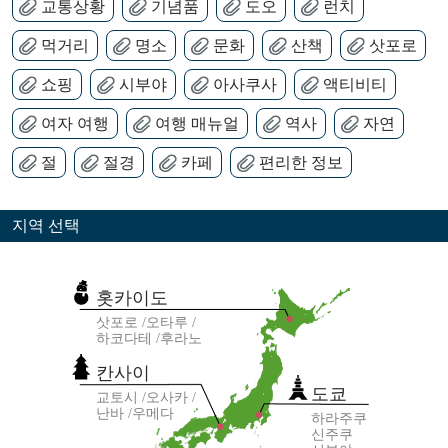
교통상황
기념품
도오
런치
먹거리
명소
문화
산책
삿포로
쇼핑
시부야
아사쿠사
액티비티
여자 여행
여행 매뉴얼
역사
자연
절
절경
카페
편리한 정보
지역 선택
홋카이도
삿포로
오타루
하코다테
후라노
칸사이
도쿄
교토시
오사카
난바
우메다
하라주쿠
신주쿠