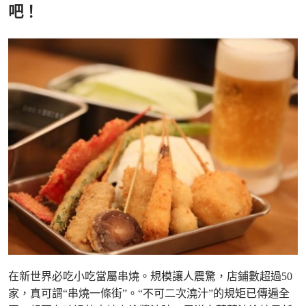
吧！
在新世界必吃小吃當屬串燒。規模讓人震驚，店鋪數超過50
家，真可謂“串燒一條街”。“不可二次澆汁”的規矩已傳遍全