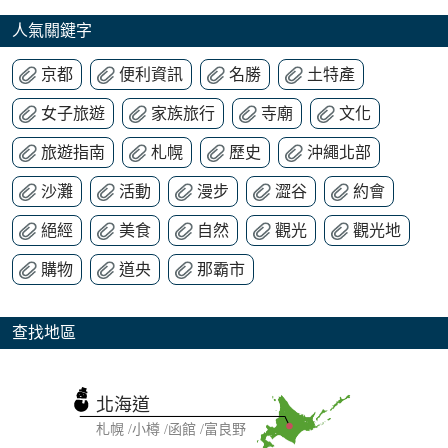
人氣關鍵字
京都
便利資訊
名勝
土特產
女子旅遊
家族旅行
寺廟
文化
旅遊指南
札幌
歷史
沖繩北部
沙灘
活動
漫步
澀谷
約會
絕經
美食
自然
觀光
觀光地
購物
道央
那霸市
查找地區
北海道
札幌
小樽
函館
富良野