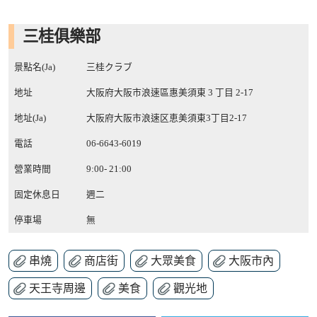
三桂俱樂部
景點名(Ja)
三桂クラブ
地址
大阪府大阪市浪速區惠美須東 3 丁目 2-17
地址(Ja)
大阪府大阪市浪速区恵美須東3丁目2-17
電話
06-6643-6019
營業時間
9:00- 21:00
固定休息日
週二
停車場
無
串燒
商店街
大眾美食
大阪市內
天王寺周邊
美食
觀光地