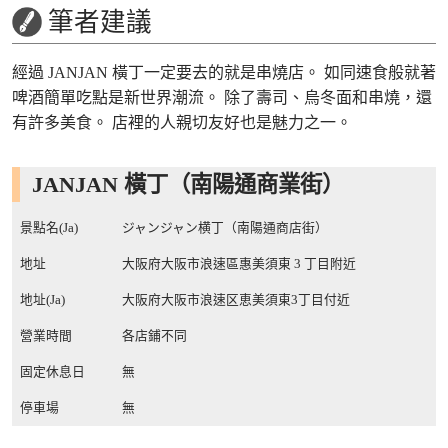
筆者建議
經過 JANJAN 橫丁一定要去的就是串燒店。 如同速食般就著
啤酒簡單吃點是新世界潮流。 除了壽司、烏冬面和串燒，還
有許多美食。 店裡的人親切友好也是魅力之一。
JANJAN 橫丁（南陽通商業街）
景點名(Ja)
ジャンジャン横丁（南陽通商店街）
地址
大阪府大阪市浪速區惠美須東 3 丁目附近
地址(Ja)
大阪府大阪市浪速区恵美須東3丁目付近
營業時間
各店鋪不同
固定休息日
無
停車場
無