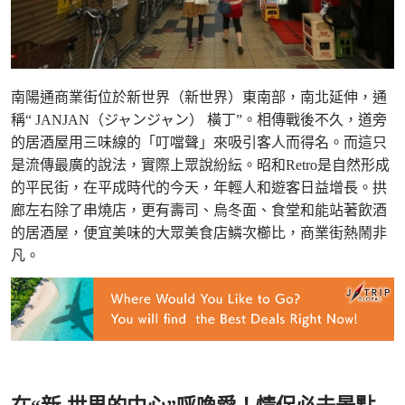
南陽通商業街位於新世界（新世界）東南部，南北延伸，通
稱“ JANJAN（ジャンジャン） 橫丁”。相傳戰後不久，道旁
的居酒屋用三味線的「叮噹聲」來吸引客人而得名。而這只
是流傳最廣的說法，實際上眾說紛紜。昭和Retro是自然形成
的平民街，在平成時代的今天，年輕人和遊客日益增長。拱
廊左右除了串燒店，更有壽司、烏冬面、食堂和能站著飲酒
的居酒屋，便宜美味的大眾美食店鱗次櫛比，商業街熱鬧非
凡。