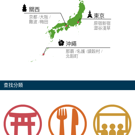
關西
東京
京都
大阪
難波
梅田
原宿
新宿
澀谷
淺草
沖繩
那霸
名護
讀穀村
北穀町
查找分類