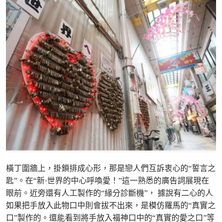
橫丁圍牆上，掛鎖排成心形，那是戀人們互訴衷心的“誓言之
匙”。在“新·世界的中心呼喚愛！”這一熟悉的廣告詞展現在
眼前。近旁還有人工製作的“緣分診斷機”， 據說有二心的人
如果把手放入此物口中則會拔不出來，是模仿羅馬的“真實之
口”製作的。還能看到將手放入福神口中的“真實的愛之口”等