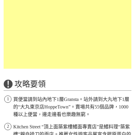
攻略要領
買便當請到站內地下1層Gransta。站外請到大丸地下1層
的“大丸東京店HoppeTown”。賣場共有55個品牌，1000
種以上便當，邊走邊看也樂趣無窮。
Kitchen Street “頂上面築紫樓鰭面專賣店”是鰭料理“築紫
樓”親自操刀的面店。推薦女性遊客品嘗富含膠原蛋白的