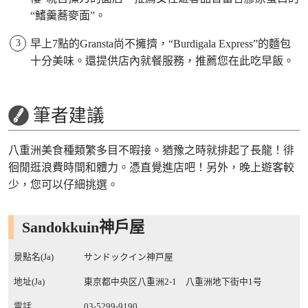
“鰭羹蕎麥面”。
早上7點的Gransta尚不擁擠，“Burdigala Express”的麵包
十分美味。還提供店內就餐服務，推薦您在此吃早飯。
筆者建議
八重洲美食種類繁多目不暇接。猶豫之時就排起了長龍！徘
徊閒逛浪費時間和體力。憑直覺進店吧！另外，晚上遊客較
少，您可以仔細挑選。
Sandokkuin神戶屋
景點名(Ja)
サンドックイン神戸屋
地址(Ja)
東京都中央区八重洲2-1 八重洲地下街中1号
電話
03-5299-9190