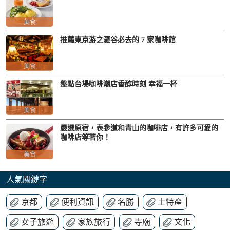
美食
推薦東京游之澀谷必去的 7 家咖啡館
美食
盤點台場咖啡潮店香醇時刻 幸福一杯
美食
嚴選原宿，表參道和青山的咖啡店，有許多可愛的
咖啡店等著你！
美食
人氣關鍵字
京都
便利資訊
名勝
土特產
女子旅遊
家族旅行
寺廟
文化