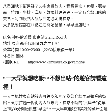
八重洲地下街進駐了60多家餐飲店，種類豐富。套餐、蕎麥
面、拉麵、牛排、漢堡、韓國料理等等，一定有合您口味的
美食。每到飯點人氣飯店前必定排長隊。
大多數餐館都在11點左右開始營業，早早進店吧。
店名 神座飲茶樓 東京站Grand Roof店
地址 東京都千代田區丸之內1-9-1
營業時間 10:00~23:00（22:30接最後一單）
休息日 無休
相關URL：
http://www.kamukura.co.jp/yamcha/
“一大早就想吃飯”“不想出站”的遊客請看這
裡！
一大早抵達東京站該去哪裡吃飯呢？為您介紹早晨營業的餐
館。東京拉麵一條街內人氣最高、長隊不斷的“六厘舍”從早
上7點30分開始供應“早面”。一大早就能吃到美味的蘸汁面是