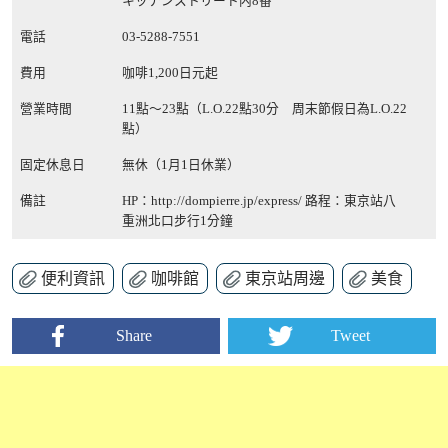
キッチンストリート内8番
電話
03-5288-7551
費用
咖啡1,200日元起
營業時間
11點〜23點（L.O.22點30分 周末節假日為L.O.22
點）
固定休息日
無休（1月1日休業）
備註
HP：
http://dompierre.jp/express/
路程：東京站八
重洲北口步行1分鐘
便利資訊
咖啡館
東京站周邊
美食
Share
Tweet