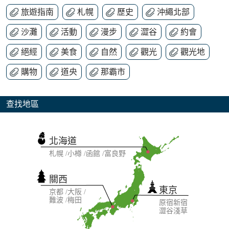
旅遊指南
札幌
歷史
沖繩北部
沙灘
活動
漫步
澀谷
約會
絕經
美食
自然
觀光
觀光地
購物
道央
那霸市
查找地區
北海道
札幌
小樽
函館
富良野
關西
東京
京都
大阪
難波
梅田
原宿
新宿
澀谷
淺草