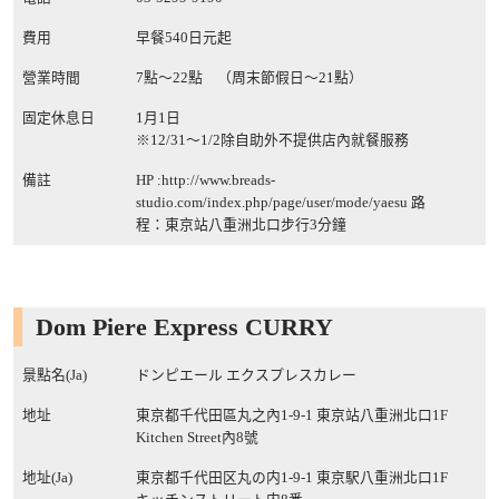
費用
早餐540日元起
營業時間
7點〜22點 （周末節假日〜21點）
固定休息日
1月1日
※12/31〜1/2除自助外不提供店內就餐服務
備註
HP :
http://www.breads-
studio.com/index.php/page/user/mode/yaesu
路
程：東京站八重洲北口步行3分鐘
Dom Piere Express CURRY
景點名(Ja)
ドンピエール エクスプレスカレー
地址
東京都千代田區丸之內1-9-1 東京站八重洲北口1F
Kitchen Street內8號
地址(Ja)
東京都千代田区丸の内1-9-1 東京駅八重洲北口1F