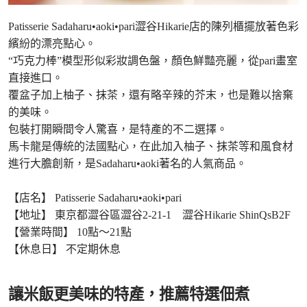
Patisserie Sadaharu•aoki•pari澀谷Hikarie店的陳列櫃擺放著色彩
繽紛的漂亮點心。
“巧克力棒”模型形似彩妝調色盤，顏色鮮豔亮麗，從pari畫室
直接進口。
覆盆子加上柚子、抹茶，還有略辛辣的芥末，也是難以捨棄
的美味。
包裝打開瞬間令人驚喜，是特產的不二選擇。
馬卡龍是傳統的法國點心，在此加入柚子、抹茶等和風食材
進行大膽創新，是Sadaharu•aoki著名的人氣商品。
【店名】 Patisserie Sadaharu•aoki•pari
【地址】 東京都澀谷區澀谷2-21-1 澀谷Hikarie ShinQsB2F
【營業時間】 10點〜21點
【休息日】 不定期休息
讓米飯更美味的特產，推薦特選佃煮