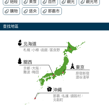
絕經
美食
自然
觀光
觀光地
購物
道央
那霸市
查找地區
北海道
札幌
小樽
函館
富良野
關西
東京
京都
大阪
難波
梅田
原宿
新宿
澀谷
淺草
沖繩
那霸
名護
讀穀村
北穀町