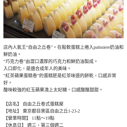
店內人氣王“自由之丘卷”。在鬆軟蛋糕上捲入patissiere奶油和
鮮奶油。
“巧克力卷”由澀口濃厚的巧克力和鮮奶油製成。
入口即化，是適合成年人的美味。
“紅茶蘋果蛋糕卷”的蛋糕胚是紅茶味道的餅乾，口感非常
好。
酸味較強的紅玉蘋果澆上太妃糖，口感酸酸甜甜。
【店名】 自由之丘卷式蛋糕屋
【地址】 東京都目黑區自由之丘1-23-2
【營業時間】 11點～19點
【休息日】 週三・第三個週二