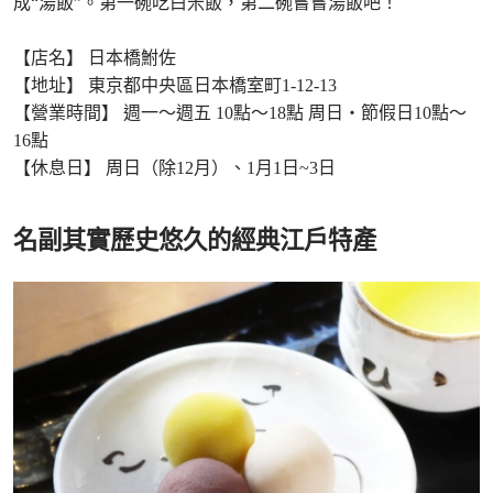
成“湯飯”。第一碗吃白米飯，第二碗嘗嘗湯飯吧！
【店名】 日本橋鮒佐
【地址】 東京都中央區日本橋室町1-12-13
【營業時間】 週一～週五 10點～18點 周日・節假日10點～
16點
【休息日】 周日（除12月）、1月1日~3日
名副其實歷史悠久的經典江戶特產