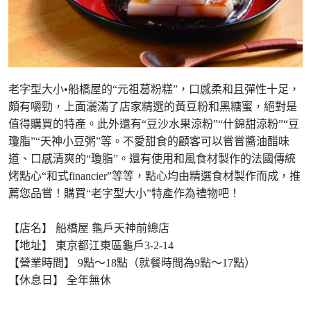
老字型大小•船橋屋的“元祖葛粉糕”，口感柔和且彈性十足，
頗有嚼勁，上面灑滿了店家精選的黃豆粉和黑糖蜜，絕對是
值得購買的特產。此外還有“豆沙水果涼粉”“什錦甜涼粉”“豆
瓊脂”“天神小豆粥”等。不愛甜食的顧客可以嘗嘗醬油醋味
道、口感清爽的“瓊脂”。還有使用和風食材製作的法國傳統
烤點心“和式financier”等等，點心均由精選食材製作而成，推
薦您品嘗！購買“老字型大小”特產作為禮物吧！
【店名】 船橋屋 龜戶天神前總店
【地址】 東京都江東區龜戶3-2-14
【營業時間】 9點～18點（就餐時間為9點～17點）
【休息日】 全年無休