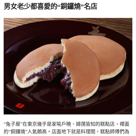
男女老少都喜愛的“銅鑼燒”名店
“兔子屋”在東京幾乎是家喻戶曉、婦孺皆知的糕點店，裡面
的“銅鑼燒”人氣頗高。店面地下就是料理間，糕點師傅們為