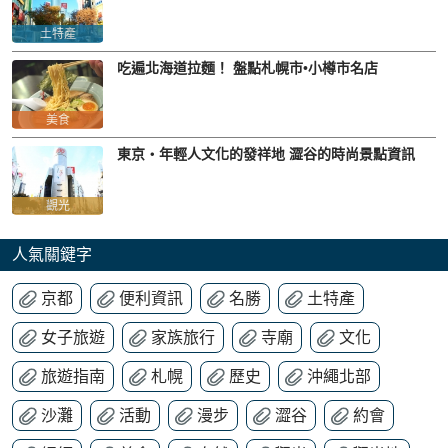
土特產
吃遍北海道拉麵！ 盤點札幌市•小樽市名店
美食
東京・年輕人文化的發祥地 澀谷的時尚景點資訊
觀光
人氣關鍵字
京都
便利資訊
名勝
土特產
女子旅遊
家族旅行
寺廟
文化
旅遊指南
札幌
歷史
沖繩北部
沙灘
活動
漫步
澀谷
約會