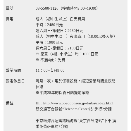
電話
03-5500-1126（接聽時間9:00~19:00）
費用
成人（初中生以上）白天費用
平時：2480日元
週六周日•節假日：2680日元
成人（初中生以上）夜晚費用（18:00以後入館）
平時：1980日元
週六周日•節假日：2180日元
※ 兒童（4歲~小學生）均：1000日元
※ 不滿4歲：免費
營業時間
11：00~次日9:00
固定休息日
每月一次，用於保養設施，縮短營業時間並夜間
休館
※平成28年的保養日請提前確認
備註
HP :
http://www.ooedoonsen.jp/daiba/index.html
新交通百合鷗號“Telecom Center站”步行2分鐘
東京臨海高速鐵路臨海線“東京資訊港站”下車 換
乘免費班車約7分鐘