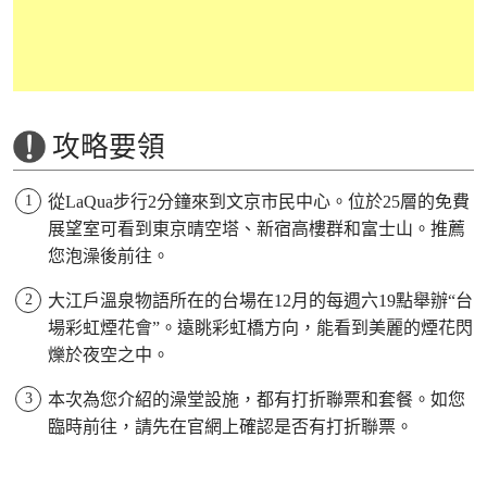
攻略要領
從LaQua步行2分鐘來到文京市民中心。位於25層的免費
展望室可看到東京晴空塔、新宿高樓群和富士山。推薦
您泡澡後前往。
大江戶溫泉物語所在的台場在12月的每週六19點舉辦“台
場彩虹煙花會”。遠眺彩虹橋方向，能看到美麗的煙花閃
爍於夜空之中。
本次為您介紹的澡堂設施，都有打折聯票和套餐。如您
臨時前往，請先在官網上確認是否有打折聯票。