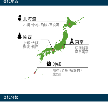
查找地區
北海道
札幌
小樽
函館
富良野
關西
東京
京都
大阪
難波
梅田
原宿
新宿
澀谷
淺草
沖繩
那霸
名護
讀穀村
北穀町
查找分類