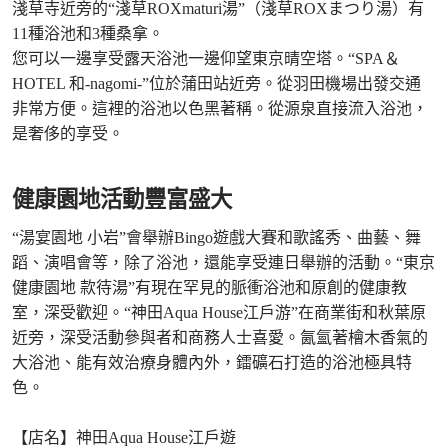
淺草寺近旁的“淺草ROXmaturi湯”（淺草ROXまつり湯）有
11種浴池和3種桑拿。
您可以一邊享受露天浴池一邊仰望東京晴空塔。“SPA＆
HOTEL 和-nagomi-”位於蒲田站近旁。從羽田機場出發交通
非常方便。這裡的浴池以色黑著稱。從源泉直接流入浴池，
是奢侈的享受。
健康園地活動豐富盛大
“湯宴園地 小岩”會舉辦Bingo遊戲大賽和歌謠秀、曲藝、舞
蹈、演唱會等，除了浴池，還能享受連日舉辦的活動。“東京
健康園地 款待湯”有現在罕見的脈衝浴池和原創的健康教
室，深受歡迎。“神田Aqua House江戶游”在商業街和秋葉原
近旁，深受活動參與者和商務人士喜愛。氤氳著檜木香氣的
大浴池、能有效治療身體內外，鐳礦石打造的浴池極具特
色。
【店名】神田Aqua House江戶遊