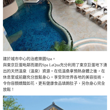
建於城市中心的治癒樂園Spa。
與東京巨蛋毗鄰而建的Spa LaQua充分利用了東京巨蛋地下湧
出的天然溫泉（溫泉）資源。在低溫桑拿預熱身體之後，在
休息室或前廳充分放鬆身心。享受到世界各地的美容技術，
令你容顏嬌豔如花，更有健康食品填飽肚子，另你身心完全
放鬆！