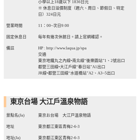
小學以上18歲以下 1836日元
※ 休息日溢價制度（週六、周日、節假日、特定
日）324日元
營業時間
11：00~次日9:00
固定休息日
每年有幾次休館日。請上官網確認。
備註
HP :
http://www.laqua.jp/spa
交通
東京地鐵丸之內線•南北線“後樂園站”1、2號出口
都營三田線•大江戶線“春日站”A1出口
JR線•都營三田線“水道橋站”A2、A3~5出口
東京台場 大江戶溫泉物語
景點名(Ja)
東京お台場 大江戸温泉物語
地址
東京都江東區青梅2-6-3
地址(Ja)
東京都江東区青梅2-6-3