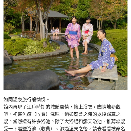
如同溫泉旅行般愉悅。
館內再現了江戶時期的城鎮風情，換上浴衣，盡情地參觀
吧。初嘗魚療（收費）滋味，猶如廟會之時的返璞歸真之
感。當然還有許多浴池。除了大浴場和露天浴池，推薦您感
受一下岩鹽浴池（收費）。泡過溫泉之後，請去看看被命名