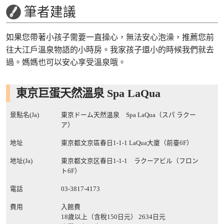
筆者建議
如果您帶著小孩子需要一直操心，無法安心泡澡，推薦您前
往大江戶溫泉物語的小時房。我家孩子還小的時候我們就去
過。媽媽也可以安心享受溫泉哦。
東京巨蛋天然溫泉 Spa LaQua
景點名(Ja)
東京ドーム天然温泉 Spa LaQua（スパ ラクー
ア）
地址
東京都文京區春日1-1-1 LaQua大廈（前臺6F）
地址(Ja)
東京都文京区春日1-1-1 ラクーアビル（フロン
ト6F）
電話
03-3817-4173
費用
入館費
18歲以上（含稅150日元） 2634日元