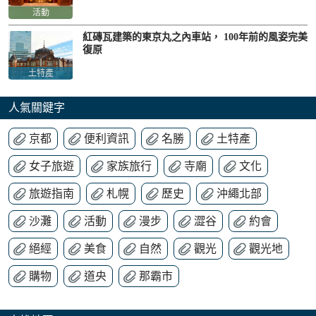
活動
紅磚瓦建築的東京丸之內車站， 100年前的風姿完美
復原
土特產
人氣關鍵字
京都
便利資訊
名勝
土特產
女子旅遊
家族旅行
寺廟
文化
旅遊指南
札幌
歷史
沖繩北部
沙灘
活動
漫步
澀谷
約會
絕經
美食
自然
觀光
觀光地
購物
道央
那霸市