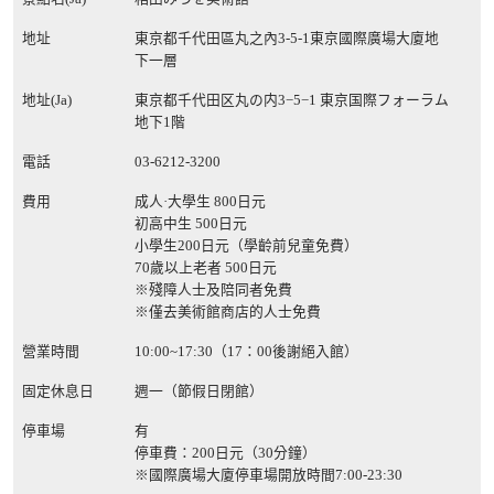
地址
東京都千代田區丸之內3-5-1東京國際廣場大廈地
下一層
地址(Ja)
東京都千代田区丸の内3−5−1 東京国際フォーラム
地下1階
電話
03-6212-3200
費用
成人·大學生 800日元
初高中生 500日元
小學生200日元（學齡前兒童免費）
70歲以上老者 500日元
※殘障人士及陪同者免費
※僅去美術館商店的人士免費
營業時間
10:00~17:30（17：00後謝絕入館）
固定休息日
週一（節假日閉館）
停車場
有
停車費：200日元（30分鐘）
※國際廣場大廈停車場開放時間7:00-23:30