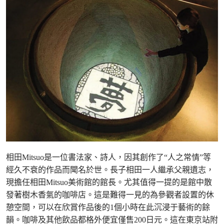
相田Mitsuo是一位書法家、詩人，因其創作了“人之常情”等
經久不衰的作品而聞名於世。長子相田一人繼承父親遺志，
現擔任相田Mitsuo美術館的館長。尤其值得一提的是館中散
發著樹木香氣的咖啡店。這是難得一見的為參觀者設置的休
憩空間，可以在欣賞作品後的1個小時在此沉浸于藝術的餘
韻。咖啡及其他飲品都格外便宜僅售200日元。這在東京站附