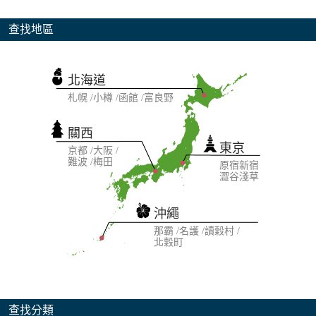
查找地區
北海道
札幌
小樽
函館
富良野
關西
東京
京都
大阪
難波
梅田
原宿
新宿
澀谷
淺草
沖繩
那霸
名護
讀穀村
北穀町
查找分類