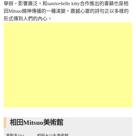
舉辦，影響廣泛。和sanrio•hello kitty合作推出的書籍也是相
田Mitsuo精神傳播的一種演變。震撼心靈的詩句正以多樣的
形式傳到人們的內心。
相田Mitsuo美術館
景點名(Ja)
相田みつを美術館