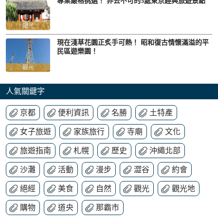
專業嚴格挑選！ 非去不可的5處東京經典旅遊景點
觀光
現在淺草花園正炙手可熱！ 昭和復古情懷滿溢的平
民區遊樂園！
觀光
人氣關鍵字
京都
便利資訊
名勝
土特產
女子旅遊
家族旅行
寺廟
文化
旅遊指南
札幌
歷史
沖繩北部
沙灘
活動
漫步
澀谷
約會
絕經
美食
自然
觀光
觀光地
購物
道央
那霸市