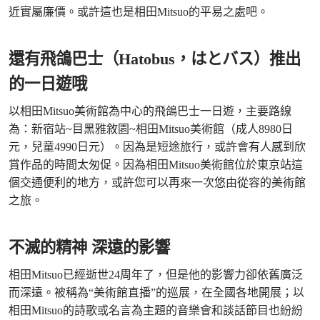
近實屬廉價。或許這也是相田Mitsuo的平易之處吧。
還有飛鴿巴士（Hatobus，はとバス）推出
的一日遊哦
以相田Mitsuo美術館為中心的飛鴿巴士一日遊，主要路線
為：新宿站~目黑雅敘園~相田Mitsuo美術館（成人8980日
元，兒童4990日元）。因為是短途旅行，或許會有人感到欣
賞作品的時間太匆促。因為相田Mitsuo美術館位於東京站這
個交通便利的地方，或許您可以再來一次悠由從容的美術館
之旅。
不滅的精神 深遠的影響
相田Mitsuo已經逝世24周年了，但是他的影響力卻依舊廣泛
而深遠。被稱為“美術館直播”的巡展，在全國各地開展；以
相田Mitsuo的詩歌或名言為主題的音樂會和談話節目也紛紛