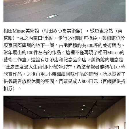
相田Mitsuo美術館（相田みつを美術館），從JR東京站（東
京駅）“丸之內南口”出站，步行5分鐘即可抵達。美術館位於
東京國際廣場的地下一層。占地面積約為700坪的美術館內，
常年展出約100件左右的作品。這裡不僅再現了相田Mitsuo的
藝術工作室，還設有咖啡店和紀念品商店。美術館的理念是
“此處是度過人生兩個小時的地方”，希望參觀者能夠花1小時
欣賞作品，之後再用1小時細細回味作品的餘韻，所以設置了
供參觀者放鬆休閒的空間。門票是成人800日元（官網提供折
扣券）。