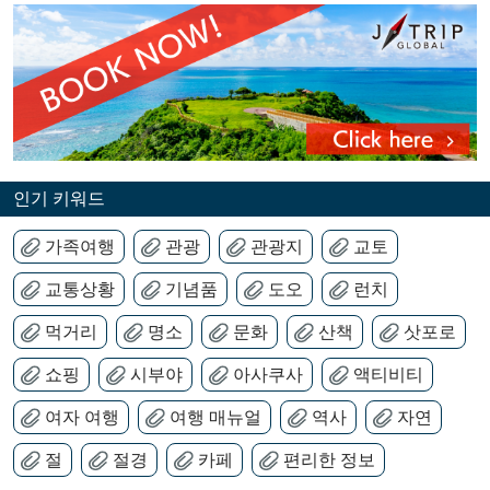
인기 키워드
가족여행
관광
관광지
교토
교통상황
기념품
도오
런치
먹거리
명소
문화
산책
삿포로
쇼핑
시부야
아사쿠사
액티비티
여자 여행
여행 매뉴얼
역사
자연
절
절경
카페
편리한 정보