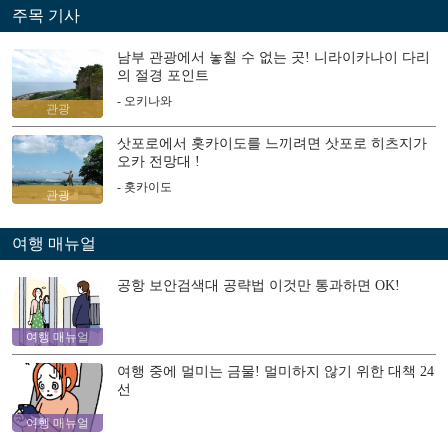
주목 기사
남부 관광에서 놓칠 수 없는 곳! 니라이카나이 다리
의 절경 포인트
- 오키나와
관광
삿포로에서 홋카이도를 느끼려면 삿포로 히츠지가
오카 전망대 !
- 홋카이도
관광
여행 매뉴얼
공항 보안검색대 공략법 이것만 통과하면 OK!
여행 매뉴얼
여행 중에 멀미는 금물! 멀미하지 않기 위한 대책 24
선
여행 매뉴얼