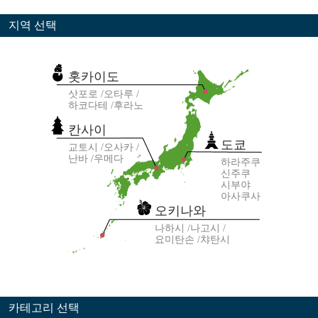
지역 선택
홋카이도
삿포로
오타루
하코다테
후라노
칸사이
도쿄
교토시
오사카
난바
우메다
하라주쿠
신주쿠
시부야
아사쿠사
오키나와
나하시
나고시
요미탄손
챠탄시
카테고리 선택