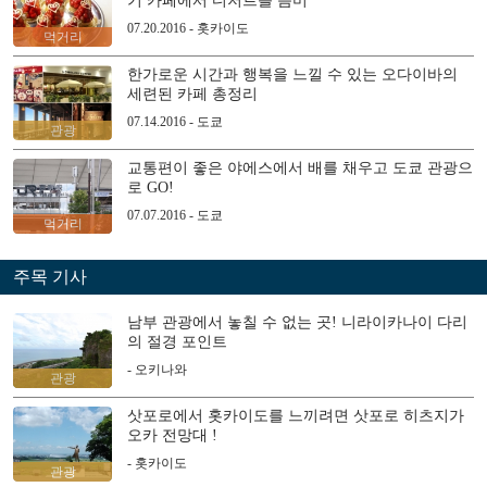
기 카페에서 디저트를 음미
07.20.2016 - 홋카이도
먹거리
한가로운 시간과 행복을 느낄 수 있는 오다이바의
세련된 카페 총정리
07.14.2016 - 도쿄
관광
교통편이 좋은 야에스에서 배를 채우고 도쿄 관광으
로 GO!
07.07.2016 - 도쿄
먹거리
주목 기사
남부 관광에서 놓칠 수 없는 곳! 니라이카나이 다리
의 절경 포인트
- 오키나와
관광
삿포로에서 홋카이도를 느끼려면 삿포로 히츠지가
오카 전망대 !
- 홋카이도
관광