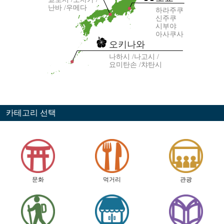
난바
우메다
하라주쿠
신주쿠
시부야
아사쿠사
오키나와
나하시
나고시
요미탄손
챠탄시
카테고리 선택
문화
먹거리
관광