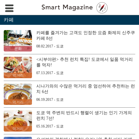
카페
카페를 즐겨가는 고객도 인정한 요즘 화제의 신주쿠
카페 8선
08.02.2017 - 도쿄
문화
<시부야편> 추천 런치 특집! 도쿄에서 일품 먹거리
를 먹자!
07.13.2017 - 도쿄
먹거리
시나가와의 수많은 먹거리 중 엄선하여 추천하는 런
치 6선
06.19.2017 - 도쿄
먹거리
도쿄 역 주변의 반드시 행렬이 생기는 인기 가게의
런치 7선!
05.16.2017 - 도쿄
먹거리