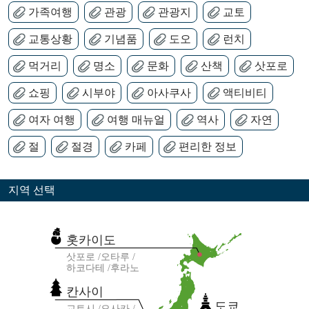
가족여행
관광
관광지
교토
교통상황
기념품
도오
런치
먹거리
명소
문화
산책
삿포로
쇼핑
시부야
아사쿠사
액티비티
여자 여행
여행 매뉴얼
역사
자연
절
절경
카페
편리한 정보
지역 선택
홋카이도
삿포로
오타루
하코다테
후라노
칸사이
도쿄
교토시
오사카