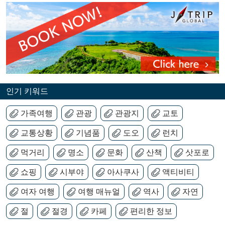
인기 키워드
가족여행
관광
관광지
교토
교통상황
기념품
도오
런치
먹거리
명소
문화
산책
삿포로
쇼핑
시부야
아사쿠사
액티비티
여자 여행
여행 매뉴얼
역사
자연
절
절경
카페
편리한 정보