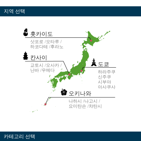
지역 선택
홋카이도
삿포로
오타루
하코다테
후라노
칸사이
도쿄
교토시
오사카
난바
우메다
하라주쿠
신주쿠
시부야
아사쿠사
오키나와
나하시
나고시
요미탄손
챠탄시
카테고리 선택