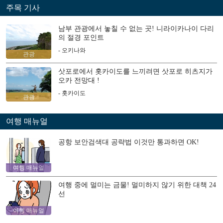
주목 기사
남부 관광에서 놓칠 수 없는 곳! 니라이카나이 다리
의 절경 포인트
- 오키나와
관광
삿포로에서 홋카이도를 느끼려면 삿포로 히츠지가
오카 전망대 !
- 홋카이도
관광
여행 매뉴얼
공항 보안검색대 공략법 이것만 통과하면 OK!
여행 매뉴얼
여행 중에 멀미는 금물! 멀미하지 않기 위한 대책 24
선
여행 매뉴얼