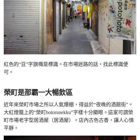
紅色的“豆”字旗幟是標識。在市場迷路的話，找此標識便
可。
榮町是那霸一大暢飲區
近年來榮町市場之所以人氣爆棚，得益於“夜晚的酒館街”。
大紅燈籠上的“榮町botorunekku”字樣十分顯眼。這家可謂榮
町市場老字型居酒屋（居酒屋）。店內古色古香，讓人心情
平靜。