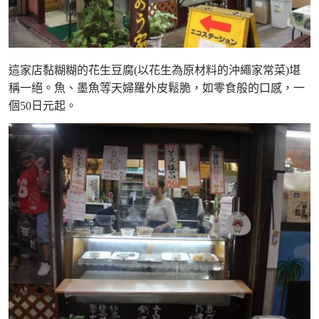
這家店黏糊糊的花生豆腐(以花生為原材料的沖繩家常菜)堪
稱一絕。魚、墨魚等天婦羅外皮鬆脆，如零食般的口感，一
個50日元起。