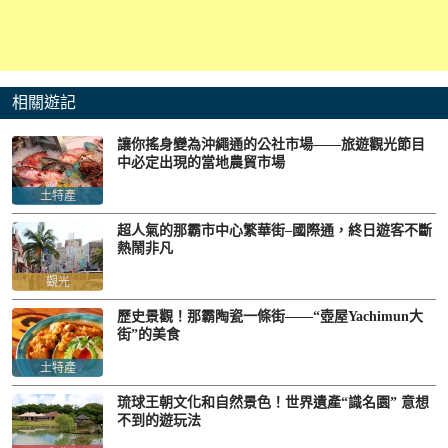
相關遊記
讓你搖身變為沖繩通的公社市場——旅遊觀光節目
中必定出現的當地農貿市場
土特產
超人氣的那霸市中心繁華街–國際通，終日遊客不斷
熱鬧非凡
觀光
歷史景觀！那霸陶瓷一條街——“壺屋Yachimun大
街”的美食
土特產
琉球王朝文化和自然景色！世界遺產“識名園” 意想
不到的遊玩法