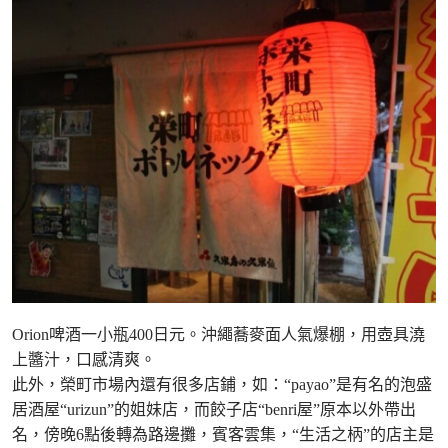
Orion啤酒一小瓶400日元。沖繩蕎麥面人氣爆棚，用壺具澆
上醬汁，口感清爽。
此外，榮町市場內還有很多店鋪，如：“payao”是有名的泡盛
居酒屋“urizun”的姐妹店，而餃子店“benri屋”原本以外帶出
名，傍晚6點後轉為路邊攤，賓客雲集，“生活之柄”的店主是