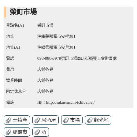
榮町市場
景點名(Ja)
栄町市場
地址
沖繩縣那霸市安裡381
地址(Ja)
沖縄県那覇市安里381
電話
098-886-3979榮町市場商店街振興工會辦事處
費用
店鋪各異
營業時間
店鋪各異
固定休息日
店鋪各異
備註
HP：
http://sakaemachi-ichiba.net/
土特產
居酒屋
市場
觀光地
那霸市
酒