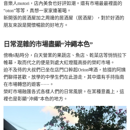
音樂人motori，店內美食也好評如潮。還有市場最最裡面的
“oton”等等，真想一家家連著喝。
新開張的居酒屋加之周邊的居酒屋（居酒屋），對於好酒的
朋友來說是開懷暢飲的好地方。
日常混雜的市場盡顯“沖繩本色”
傍晚6點時分，白天營業的果蔬店、魚店、乾菜店等悄悄拉下
帷幕，取而代之的便是到處大紅燈籠高掛的榮町市場。
迫不及待的大叔們已坐在店門口幹起Orion啤酒，拾掇的阿姨
們聊得甚歡，放學的中學生們在此游走，其中還有手持指南
在市場轉悠的遊客······。
榮町市場融匯各式各樣人們的日常風貌。在某種意義上，這
裡也是彰顯“沖繩”本色的地方。