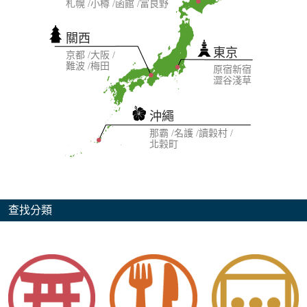
札幌
小樽
函館
富良野
關西
東京
京都
大阪
難波
梅田
原宿
新宿
澀谷
淺草
沖繩
那霸
名護
讀穀村
北穀町
查找分類