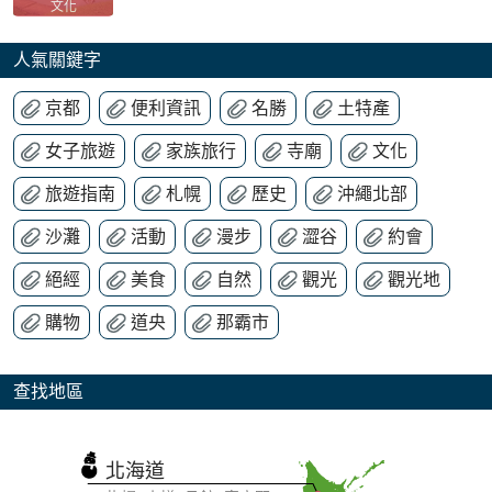
文化
人氣關鍵字
京都
便利資訊
名勝
土特產
女子旅遊
家族旅行
寺廟
文化
旅遊指南
札幌
歷史
沖繩北部
沙灘
活動
漫步
澀谷
約會
絕經
美食
自然
觀光
觀光地
購物
道央
那霸市
查找地區
北海道