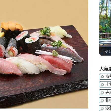
受
人氣
京
土
寺
札
沙