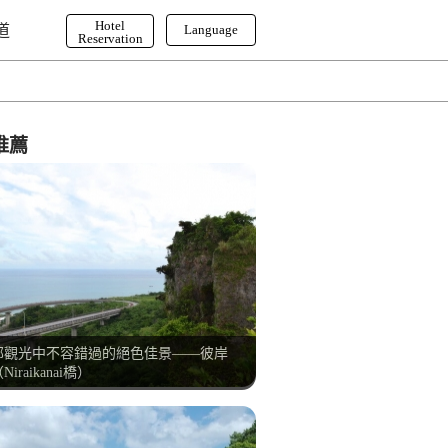
Hotel
道
Language
Reservation
English
한국어
繁体字
推薦
部觀光中不容錯過的絕色佳景——彼岸
Niraikanai橋）