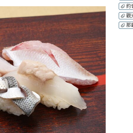
約
觀
那