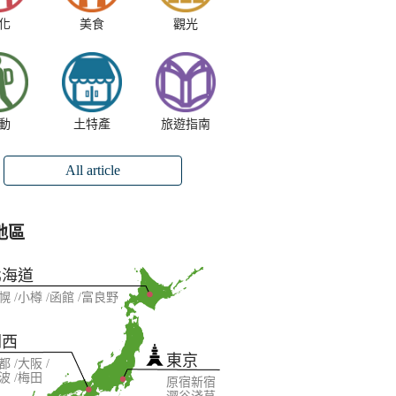
化
美食
觀光
動
土特產
旅遊指南
All article
地區
北海道
幌
小樽
函館
富良野
關西
東京
都
大阪
波
梅田
原宿
新宿