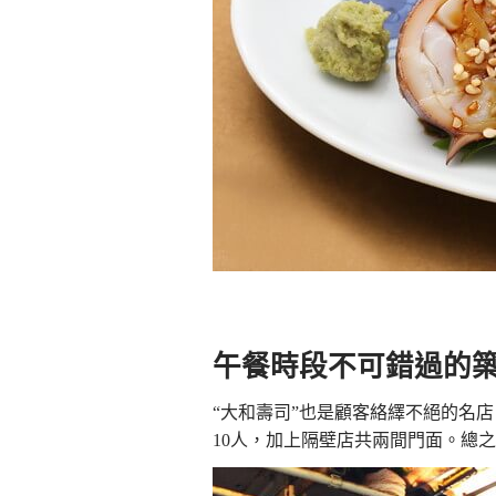
午餐時段不可錯過的築
“大和壽司”也是顧客絡繹不絕的名
10人，加上隔壁店共兩間門面。總