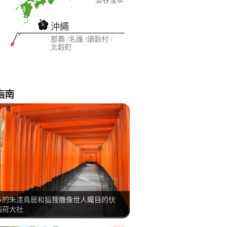
澀谷
淺草
沖繩
那霸
名護
讀穀村
北穀町
指南
多的朱漆鳥居和狐狸雕像世人矚目的伏
稻荷大社