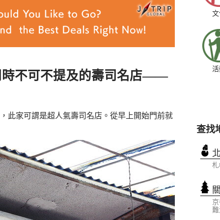
文
活
司時不可不提及的壽司名店——
，此家可謂是超人氣壽司名店。從早上開始門前就
查找
札
京
難