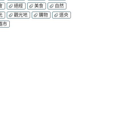
會
絕經
美食
自然
光
觀光地
購物
道央
霸市