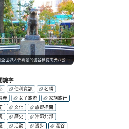
到全世界人們喜愛的澀谷標誌忠犬八公
關鍵字
都
便利資訊
名勝
特產
女子旅遊
家族旅行
廟
文化
旅遊指南
幌
歷史
沖繩北部
灘
活動
漫步
澀谷