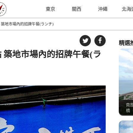
東京
關西
沖繩
北海
 築地市場內的招牌午餐(ランチ)
精選
 築地市場內的招牌午餐(ラ
南
橋（