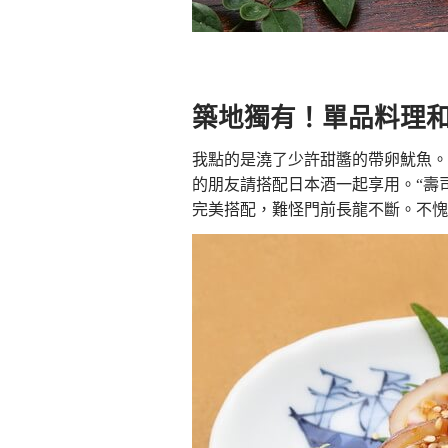
築地獨有！單品料理
我點的是澆了少許甜醬的帶卵魷魚。
的朋友請搭配日本酒一起享用。“壽
完美搭配，難怪門前長龍不斷。不愧