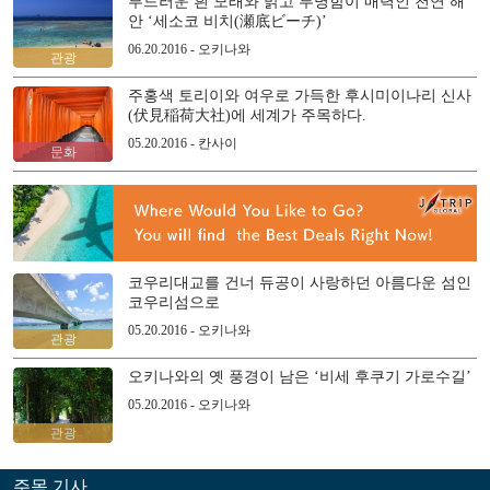
부드러운 흰 모래와 맑고 투명함이 매력인 천연 해
안 ‘세소코 비치(瀬底ビーチ)’
06.20.2016 - 오키나와
관광
주홍색 토리이와 여우로 가득한 후시미이나리 신사
(伏見稲荷大社)에 세계가 주목하다.
05.20.2016 - 칸사이
문화
코우리대교를 건너 듀공이 사랑하던 아름다운 섬인
코우리섬으로
05.20.2016 - 오키나와
관광
오키나와의 옛 풍경이 남은 ‘비세 후쿠기 가로수길’
05.20.2016 - 오키나와
관광
주목 기사