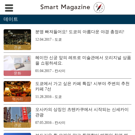
데이트
분명 빠져들어요! 도쿄의 아름다운 야경 총정리!
12.04.2017 - 도쿄
관광
헤이안 신궁 앞의 레트로 미술관에서 오리지널 상품
을 쇼핑하세요.
01.04.2017 - 칸사이
문화
도쿄에서 가고 싶은 카페 특집! 시부야 주변의 추천
카페 7선
11.28.2016 - 도쿄
먹거리
오사카의 상징인 츠텐카쿠에서 시작되는 신세카이
관광
07.05.2016 - 칸사이
관광