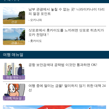
남부 관광에서 놓칠 수 없는 곳! 니라이카나이 다리
의 절경 포인트
- 오키나와
관광
삿포로에서 홋카이도를 느끼려면 삿포로 히츠지가
오카 전망대 !
- 홋카이도
관광
여행 매뉴얼
공항 보안검색대 공략법 이것만 통과하면 OK!
여행 매뉴얼
여행 중에 멀미는 금물! 멀미하지 않기 위한 대책 24
선
여행 매뉴얼