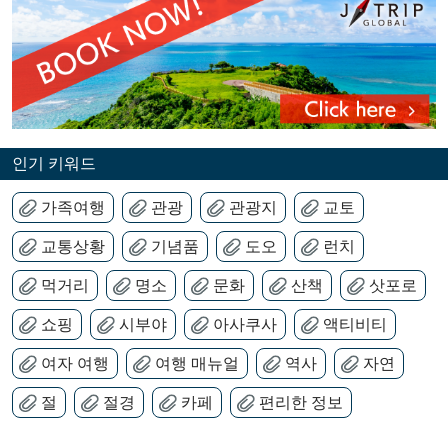
인기 키워드
가족여행
관광
관광지
교토
교통상황
기념품
도오
런치
먹거리
명소
문화
산책
삿포로
쇼핑
시부야
아사쿠사
액티비티
여자 여행
여행 매뉴얼
역사
자연
절
절경
카페
편리한 정보