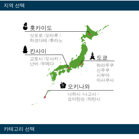
지역 선택
홋카이도
삿포로
오타루
하코다테
후라노
칸사이
도쿄
교토시
오사카
난바
우메다
하라주쿠
신주쿠
시부야
아사쿠사
오키나와
나하시
나고시
요미탄손
챠탄시
카테고리 선택