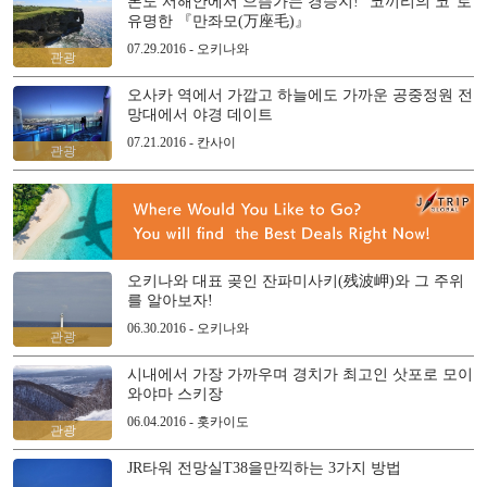
본도 서해안에서 으뜸가는 경승지! “코끼리의 코”로
유명한 『만좌모(万座毛)』
07.29.2016 - 오키나와
관광
오사카 역에서 가깝고 하늘에도 가까운 공중정원 전
망대에서 야경 데이트
07.21.2016 - 칸사이
관광
오키나와 대표 곶인 잔파미사키(残波岬)와 그 주위
를 알아보자!
06.30.2016 - 오키나와
관광
시내에서 가장 가까우며 경치가 최고인 삿포로 모이
와야마 스키장
06.04.2016 - 홋카이도
관광
JR타워 전망실T38을만끽하는 3가지 방법