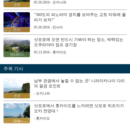
05.20.2016 - 오키나와
관광
“360도의 파노라마 경치를 보여주는 교토 타워에 올
라가 보자!”
05.20.2016 - 칸사이
관광
삿포로에 오면 반드시 가봐야 하는 장소, 박력있는
오쿠라야마 점프 경기장
05.13.2016 - 홋카이도
액티비티
주목 기사
남부 관광에서 놓칠 수 없는 곳! 니라이카나이 다리
의 절경 포인트
- 오키나와
관광
삿포로에서 홋카이도를 느끼려면 삿포로 히츠지가
오카 전망대 !
- 홋카이도
관광