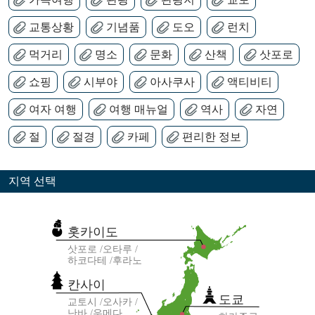
교통상황
기념품
도오
런치
먹거리
명소
문화
산책
삿포로
쇼핑
시부야
아사쿠사
액티비티
여자 여행
여행 매뉴얼
역사
자연
절
절경
카페
편리한 정보
지역 선택
홋카이도
삿포로
오타루
하코다테
후라노
칸사이
도쿄
교토시
오사카
난바
우메다