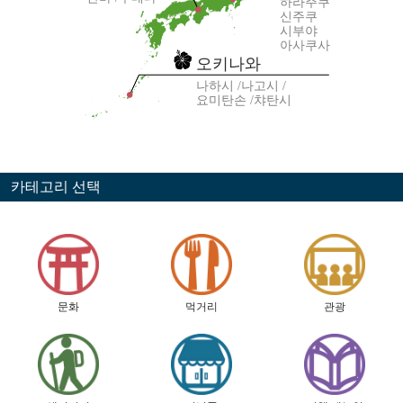
하라주쿠
신주쿠
시부야
아사쿠사
오키나와
나하시
나고시
요미탄손
챠탄시
카테고리 선택
문화
먹거리
관광