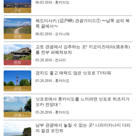
06.03.2016 - 홋카이도
관광
헤도미사키 (辺戸岬) 관광가이드① 〜남쪽 섬의 북
쪽 끝에서〜
06.02.2016 - 오키나와
관광
교토 관광에서 강추하는 곳! 키요미즈데라(清水寺)
를 전부 파헤쳐보자
05.28.2016 - 칸사이
문화
경치도 좋고 매력도 많은 삿포로 TV타워
05.20.2016 - 홋카이도
관광
삿포로에서 홋카이도를 느끼려면 삿포로 히츠지가
오카 전망대 !
05.20.2016 - 홋카이도
관광
남부 관광에서 놓칠 수 없는 곳! 니라이카나이 다리
의 절경 포인트