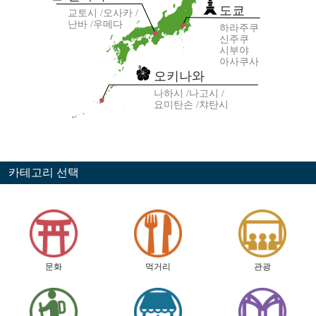
도쿄
교토시
오사카
난바
우메다
하라주쿠
신주쿠
시부야
아사쿠사
오키나와
나하시
나고시
요미탄손
챠탄시
카테고리 선택
문화
먹거리
관광