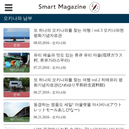
오키나와 남부
또 하나의 오키나와를 찾는 여행 / vol.3 오키나와현
평화기념자료관
08.03.2016 - 오키나와
문화
유리 예술과 맛도 있는 류큐 유리 마을(琉球ガラス
村, 류큐가라스무라)
07.25.2016 - 오키나와
액티비티
또 하나의 오키나와를 찾는 여행 vol.2 히메유리 평
화기념자료관(ひめゆり平和祈念資料館)
06.27.2016 - 오키나와
문화
동경하는 명품도 세일! 아울렛몰 아시비나(アウト
レットモールあしびなー)
06.21.2016 - 오키나와
액티비티