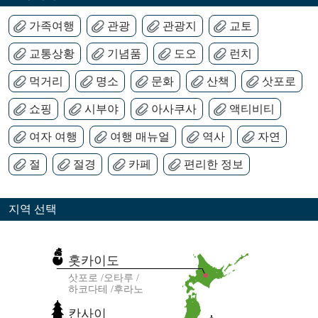
가족여행
관광
관광지
교토
교통상황
기념품
도오
런치
먹거리
명소
문화
산책
삿포로
쇼핑
시부야
아사쿠사
액티비티
여자 여행
여행 매뉴얼
역사
자연
절
절경
카페
편리한 정보
지역 선택
홋카이도
삿포로
오타루
하코다테
후라노
칸사이