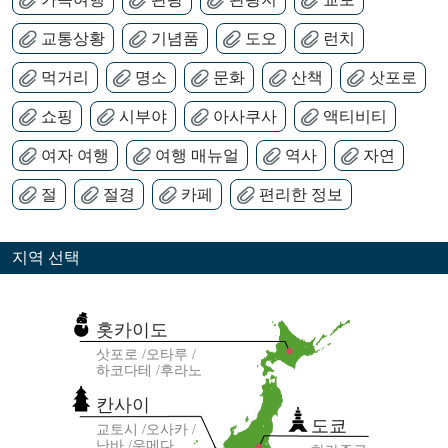
교통상황
기념품
도오
런치
먹거리
명소
문화
산책
삿포로
쇼핑
시부야
아사쿠사
액티비티
여자 여행
여행 매뉴얼
역사
자연
절
절경
카페
편리한 정보
지역 선택
홋카이도
삿포로
오타루
하코다테
후라노
칸사이
도쿄
교토시
오사카
난바
우메다