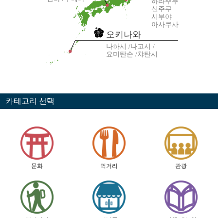
하라주쿠
신주쿠
시부야
아사쿠사
오키나와
나하시
나고시
요미탄손
챠탄시
카테고리 선택
문화
먹거리
관광