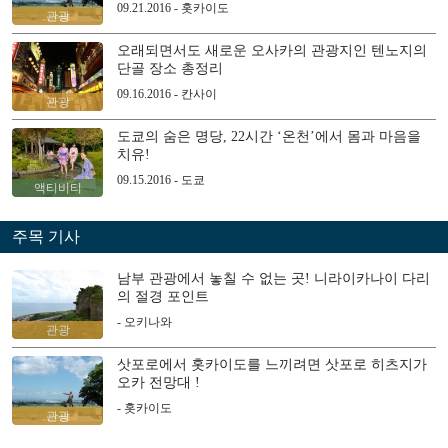
09.21.2016 - 홋카이도
관광
오래되면서도 새로운 오사카의 관광지인 텐노지의
단골 장소 총정리
09.16.2016 - 칸사이
관광
도쿄의 숨은 명당, 22시간 ‘온천’에서 몸과 마음을
치유!
09.15.2016 - 도쿄
액티비티
주목 기사
남부 관광에서 놓칠 수 없는 곳! 니라이카나이 다리
의 절경 포인트
- 오키나와
관광
삿포로에서 홋카이도를 느끼려면 삿포로 히츠지가
오카 전망대 !
- 홋카이도
관광